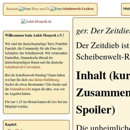
Startseite
Terry und Co
Scheibenwelt-Lexikon
Mitgl
ger.
Der Zeitdie
Willkommen beim Ankh-Morpork e.V.!
Der Zeitdieb
ist
Wir sind der deutschsprachige Terry Pratchett
Fanclub, die Community für alle Fans des
Schöpfers der Scheibenwelt. Wir veranstalten
Scheibenwelt-
Fantreffen, Stammtische überall im
deutschsprachigen Raum und die deutsche
Scheibenwelt Convention
.
Inhalt (ku
Bist du Scheibenwelt-Neuling? Dann haben
wir hier für dich
eine kleine Einführung
.
Suchst du etwas Bestimmtes? Die Suche und
Zusammenf
die
Seitenübersicht
zeigen dir alles, was wir
im Angebot haben.
Für nur 1,25 im Monat kannst du
hier
bei uns
Spoiler)
Mitglied werden.
Die unheimlich
Kapitel: