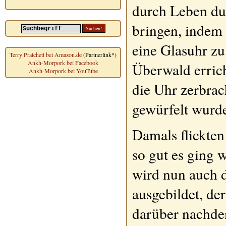
durch Leben du
bringen, indem
eine Glasuhr zu
Terry Pratchett bei Amazon.de
(Partnerlink*)
Ankh-Morpork bei Facebook
Überwald errich
Ankh-Morpork bei YouTube
die Uhr zerbrac
gewürfelt wurd
Damals flickte
so gut es ging
wird nun auch 
ausgebildet, de
darüber nachden