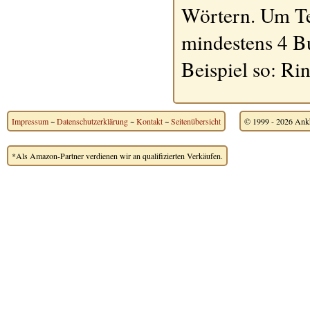
Wörtern. Um Te
mindestens 4 B
Beispiel so: Ri
Impressum
~
Datenschutzerklärung
~
Kontakt
~
Seitenübersicht
© 1999 - 2026 Ankh
*Als Amazon-Partner verdienen wir an qualifizierten Verkäufen.