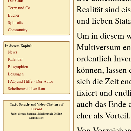
Der Club
Realität sind ei
Terry und Co
Bücher
und lieben Stati
Spin-offs
Community
Um in diesem 
Multiversum en
In diesem Kapitel:
News
ordentlich Inv
Kalender
können, lassen 
Biographien
Lesungen
sich die Zeit en
FAQ und Hilfe - Der Autor
Scheibenwelt-Lexikon
fixiert und endl
auch das Ende a
Text-, Sprach- und Video-Chatten auf
Discord
eher als Vorteil.
Jeden dritten Samstag Scheibenwelt-Online-
Stammtisch!
Von Vorzeichen