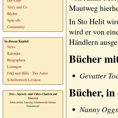
Der Club
Mautweg hierher
Terry und Co
Bücher
In
Sto Helit
wird
Spin-offs
Community
wird er von ein
Händlern ausge
In diesem Kapitel:
News
Bücher mit
Kalender
Biographien
Lesungen
Gevatter To
FAQ und Hilfe - Der Autor
Scheibenwelt-Lexikon
Bücher, in
Text-, Sprach- und Video-Chatten auf
Discord
Jeden dritten Samstag Scheibenwelt-Online-
Nanny Oggs
Stammtisch!