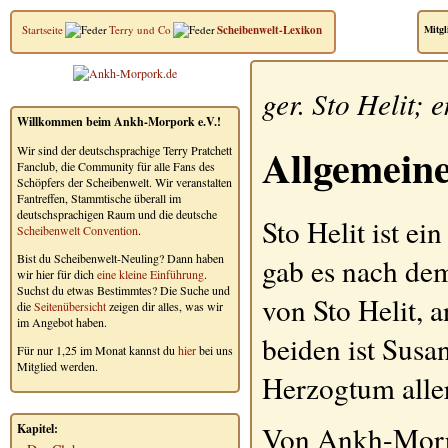
Startseite
Terry und Co
Scheibenwelt-Lexikon
Mitgl
ger.
Sto Helit
; 
Willkommen beim Ankh-Morpork e.V.!
Allgemein
Wir sind der deutschsprachige Terry Pratchett
Fanclub, die Community für alle Fans des
Schöpfers der Scheibenwelt. Wir veranstalten
Fantreffen, Stammtische überall im
deutschsprachigen Raum und die deutsche
Sto Helit
ist ei
Scheibenwelt Convention
.
Bist du Scheibenwelt-Neuling? Dann haben
gab es nach de
wir hier für dich
eine kleine Einführung
.
Suchst du etwas Bestimmtes? Die Suche und
von Sto Helit, 
die
Seitenübersicht
zeigen dir alles, was wir
im Angebot haben.
beiden ist Susan
Für nur 1,25 im Monat kannst du
hier
bei uns
Mitglied werden.
Herzogtum aller
Von Ankh-Morpor
Kapitel: