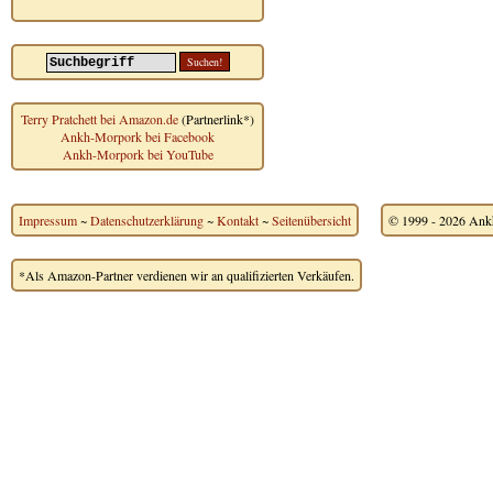
Terry Pratchett bei Amazon.de
(Partnerlink*)
Ankh-Morpork bei Facebook
Ankh-Morpork bei YouTube
Impressum
~
Datenschutzerklärung
~
Kontakt
~
Seitenübersicht
© 1999 - 2026 Ankh
*Als Amazon-Partner verdienen wir an qualifizierten Verkäufen.