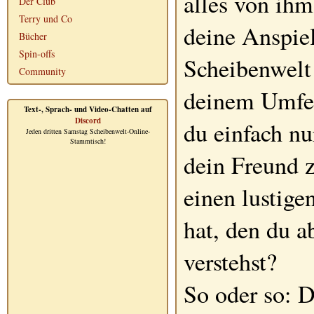
alles von ihm
Der Club
Terry und Co
deine Anspie
Bücher
Spin-offs
Scheibenwelt
Community
deinem Umfe
Text-, Sprach- und Video-Chatten auf
Discord
du einfach n
Jeden dritten Samstag Scheibenwelt-Online-
Stammtisch!
dein Freund z
einen lustig
hat, den du a
verstehst?
So oder so: D