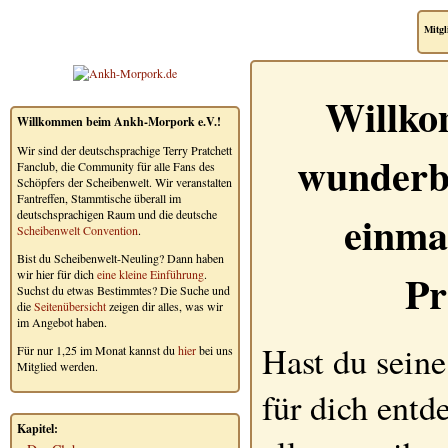
Mitgl
Willko
Willkommen beim Ankh-Morpork e.V.!
Wir sind der deutschsprachige Terry Pratchett
wunderb
Fanclub, die Community für alle Fans des
Schöpfers der Scheibenwelt. Wir veranstalten
Fantreffen, Stammtische überall im
einma
deutschsprachigen Raum und die deutsche
Scheibenwelt Convention
.
Bist du Scheibenwelt-Neuling? Dann haben
Pr
wir hier für dich
eine kleine Einführung
.
Suchst du etwas Bestimmtes? Die Suche und
die
Seitenübersicht
zeigen dir alles, was wir
im Angebot haben.
Hast du seine
Für nur 1,25 im Monat kannst du
hier
bei uns
Mitglied werden.
für dich entd
Kapitel: