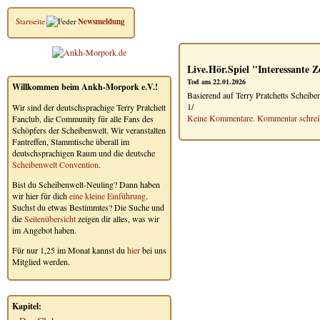
Startseite
Newsmeldung
Live.Hör.Spiel "Interessante Z
Tod am 22.01.2026
Willkommen beim Ankh-Morpork e.V.!
Basierend auf Terry Pratchetts Scheibe
1/
Wir sind der deutschsprachige Terry Pratchett
Keine Kommentare. Kommentar schrei
Fanclub, die Community für alle Fans des
Schöpfers der Scheibenwelt. Wir veranstalten
Fantreffen, Stammtische überall im
deutschsprachigen Raum und die deutsche
Scheibenwelt Convention
.
Bist du Scheibenwelt-Neuling? Dann haben
wir hier für dich
eine kleine Einführung
.
Suchst du etwas Bestimmtes? Die Suche und
die
Seitenübersicht
zeigen dir alles, was wir
im Angebot haben.
Für nur 1,25 im Monat kannst du
hier
bei uns
Mitglied werden.
Kapitel: