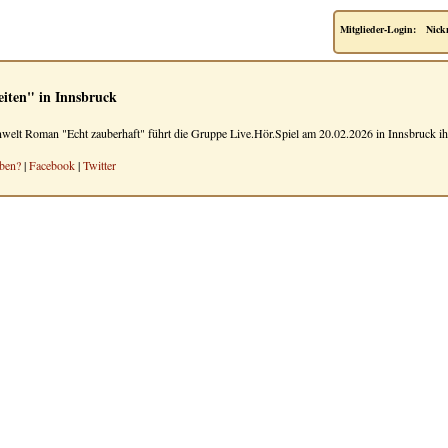
Mitglieder-Login:
Nick
eiten" in Innsbruck
nwelt Roman "Echt zauberhaft" führt die Gruppe Live.Hör.Spiel am 20.02.2026 in Innsbruck ihr 
ben?
|
Facebook
|
Twitter