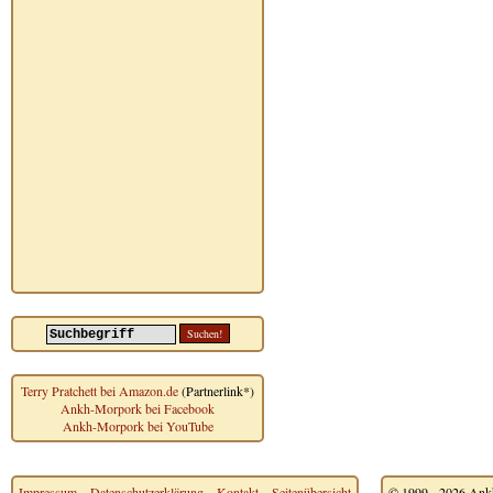
Terry Pratchett bei Amazon.de
(Partnerlink*)
Ankh-Morpork bei Facebook
Ankh-Morpork bei YouTube
Impressum
~
Datenschutzerklärung
~
Kontakt
~
Seitenübersicht
© 1999 - 2026 Ankh