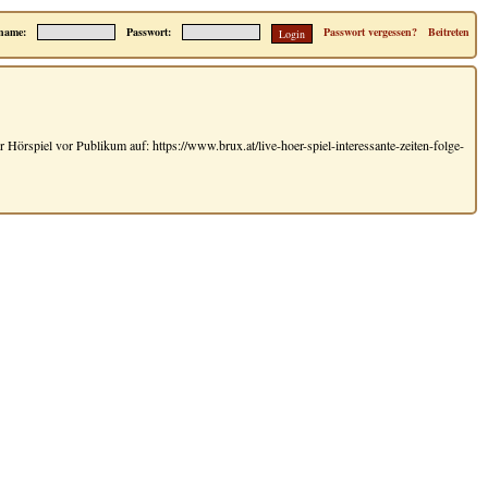
name:
Passwort:
Passwort vergessen?
Beitreten
Hörspiel vor Publikum auf: https://www.brux.at/live-hoer-spiel-interessante-zeiten-folge-