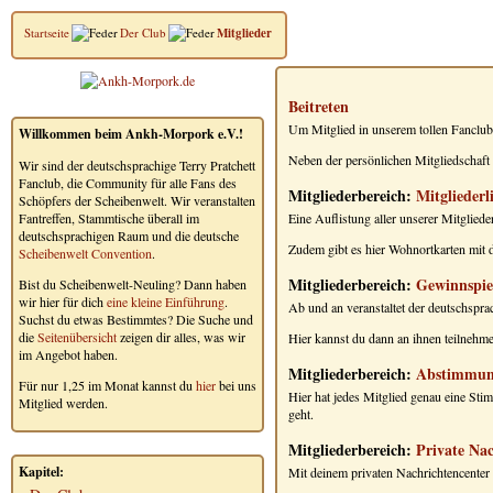
Startseite
Der Club
Mitglieder
Beitreten
Um Mitglied in unserem tollen Fanclub 
Willkommen beim Ankh-Morpork e.V.!
Neben der persönlichen Mitgliedschaft 
Wir sind der deutschsprachige Terry Pratchett
Fanclub, die Community für alle Fans des
Mitgliederbereich:
Mitgliederli
Schöpfers der Scheibenwelt. Wir veranstalten
Fantreffen, Stammtische überall im
Eine Auflistung aller unserer Mitglied
deutschsprachigen Raum und die deutsche
Zudem gibt es hier Wohnortkarten mit d
Scheibenwelt Convention
.
Mitgliederbereich:
Gewinnspie
Bist du Scheibenwelt-Neuling? Dann haben
wir hier für dich
eine kleine Einführung
.
Ab und an veranstaltet der deutschspra
Suchst du etwas Bestimmtes? Die Suche und
die
Seitenübersicht
zeigen dir alles, was wir
Hier kannst du dann an ihnen teilnehme
im Angebot haben.
Mitgliederbereich:
Abstimmun
Für nur 1,25 im Monat kannst du
hier
bei uns
Hier hat jedes Mitglied genau eine St
Mitglied werden.
geht.
Mitgliederbereich:
Private Na
Kapitel:
Mit deinem privaten Nachrichtencenter