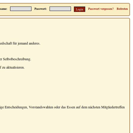
name:
Passwort:
Passwort vergessen?
Beitreten
iedschaft für jemand anderes.
er Selbstbeschreibung.
 zu aktualisieren.
ige Entscheidungen, Vorstandswahlen oder das Essen auf dem nächsten Mitgliedertreffen