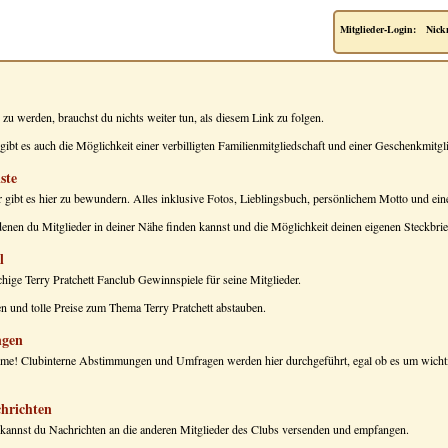
Mitglieder-Login:
Nick
zu werden, brauchst du nichts weiter tun, als diesem Link zu folgen.
gibt es auch die Möglichkeit einer verbilligten Familienmitgliedschaft und einer Geschenkmitgl
ste
er gibt es hier zu bewundern. Alles inklusive Fotos, Lieblingsbuch, persönlichem Motto und ein
enen du Mitglieder in deiner Nähe finden kannst und die Möglichkeit deinen eigenen Steckbrief
l
chige Terry Pratchett Fanclub Gewinnspiele für seine Mitglieder.
n und tolle Preise zum Thema Terry Pratchett abstauben.
gen
imme! Clubinterne Abstimmungen und Umfragen werden hier durchgeführt, egal ob es um wicht
chrichten
 kannst du Nachrichten an die anderen Mitglieder des Clubs versenden und empfangen.