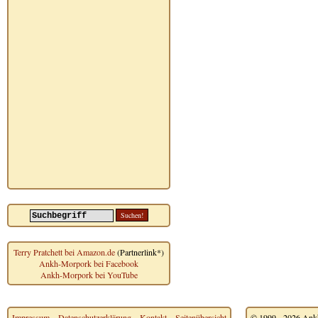
Terry Pratchett bei Amazon.de
(Partnerlink*)
Ankh-Morpork bei Facebook
Ankh-Morpork bei YouTube
Impressum
~
Datenschutzerklärung
~
Kontakt
~
Seitenübersicht
© 1999 - 2026 Ankh