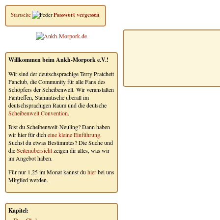
Startseite
Passwort vergessen
Willkommen beim Ankh-Morpork e.V.!
Wir sind der deutschsprachige Terry Pratchett
Fanclub, die Community für alle Fans des
Schöpfers der Scheibenwelt. Wir veranstalten
Fantreffen, Stammtische überall im
deutschsprachigen Raum und die deutsche
Scheibenwelt Convention
.
Bist du Scheibenwelt-Neuling? Dann haben
wir hier für dich
eine kleine Einführung
.
Suchst du etwas Bestimmtes? Die Suche und
die
Seitenübersicht
zeigen dir alles, was wir
im Angebot haben.
Für nur 1,25 im Monat kannst du
hier
bei uns
Mitglied werden.
Kapitel: