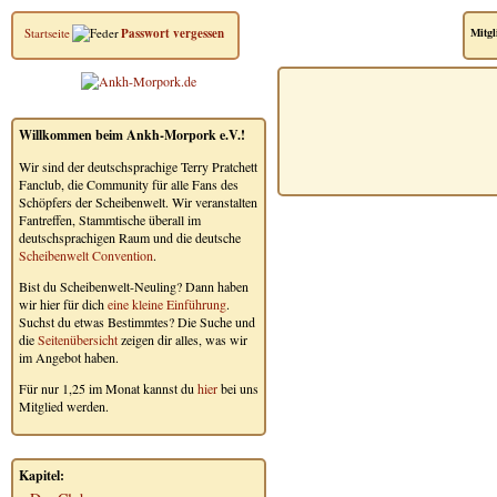
Startseite
Passwort vergessen
Mitgl
Willkommen beim Ankh-Morpork e.V.!
Wir sind der deutschsprachige Terry Pratchett
Fanclub, die Community für alle Fans des
Schöpfers der Scheibenwelt. Wir veranstalten
Fantreffen, Stammtische überall im
deutschsprachigen Raum und die deutsche
Scheibenwelt Convention
.
Bist du Scheibenwelt-Neuling? Dann haben
wir hier für dich
eine kleine Einführung
.
Suchst du etwas Bestimmtes? Die Suche und
die
Seitenübersicht
zeigen dir alles, was wir
im Angebot haben.
Für nur 1,25 im Monat kannst du
hier
bei uns
Mitglied werden.
Kapitel: