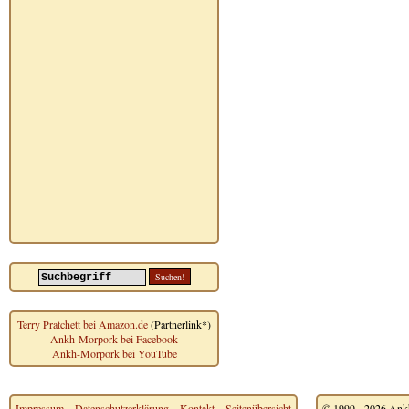
Terry Pratchett bei Amazon.de
(Partnerlink*)
Ankh-Morpork bei Facebook
Ankh-Morpork bei YouTube
Impressum
~
Datenschutzerklärung
~
Kontakt
~
Seitenübersicht
© 1999 - 2026 Ankh