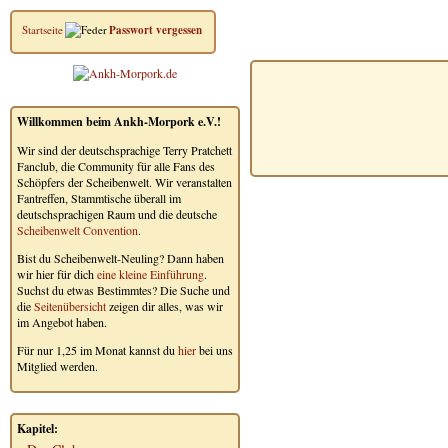
Startseite
Passwort vergessen
Willkommen beim Ankh-Morpork e.V.!
Wir sind der deutschsprachige Terry Pratchett
Fanclub, die Community für alle Fans des
Schöpfers der Scheibenwelt. Wir veranstalten
Fantreffen, Stammtische überall im
deutschsprachigen Raum und die deutsche
Scheibenwelt Convention
.
Bist du Scheibenwelt-Neuling? Dann haben
wir hier für dich
eine kleine Einführung
.
Suchst du etwas Bestimmtes? Die Suche und
die
Seitenübersicht
zeigen dir alles, was wir
im Angebot haben.
Für nur 1,25 im Monat kannst du
hier
bei uns
Mitglied werden.
Kapitel: