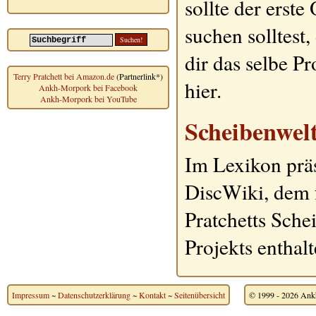
sollte der erst
suchen solltest
dir das selbe P
Terry Pratchett bei Amazon.de
(Partnerlink*)
hier.
Ankh-Morpork bei Facebook
Ankh-Morpork bei YouTube
Scheibenwel
Im Lexikon präs
DiscWiki, dem 
Pratchetts Sche
Projekts enthal
Impressum
~
Datenschutzerklärung
~
Kontakt
~
Seitenübersicht
© 1999 - 2026 Ankh