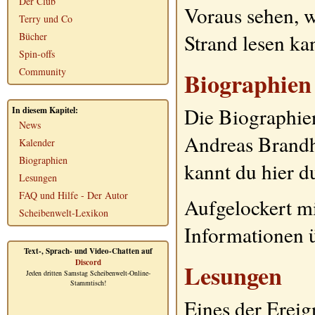
Der Club
Voraus sehen,
Terry und Co
Strand lesen ka
Bücher
Spin-offs
Community
Biographien
Die Biographien
In diesem Kapitel:
News
Andreas Brandh
Kalender
Biographien
kannt du hier d
Lesungen
FAQ und Hilfe - Der Autor
Aufgelockert mi
Scheibenwelt-Lexikon
Informationen ü
Text-, Sprach- und Video-Chatten auf
Discord
Lesungen
Jeden dritten Samstag Scheibenwelt-Online-
Stammtisch!
Eines der Ereig