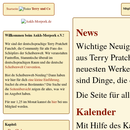
Startseite
Terry und Co
Mitgl
News
Willkommen beim Ankh-Morpork e.V.!
Wichtige Neuig
Wir sind der deutschsprachige Terry Pratchett
Fanclub, die Community für alle Fans des
Schöpfers der Scheibenwelt. Wir veranstalten
aus Terry Pratc
Fantreffen, Stammtische überall im
deutschsprachigen Raum und die deutsche
neuesten Werke, 
Scheibenwelt Convention
.
Bist du Scheibenwelt-Neuling? Dann haben
sind Dinge, die
wir hier für dich
eine kleine Einführung
.
Suchst du etwas Bestimmtes? Die Suche und
die
Seitenübersicht
zeigen dir alles, was wir
Die Seite für a
im Angebot haben.
Für nur 1,25 im Monat kannst du
hier
bei uns
Mitglied werden.
Kalender
Mit Hilfe des 
Kapitel: