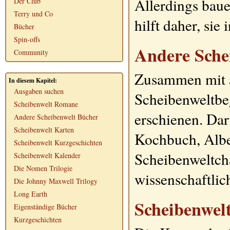
Allerdings bauen
Der Club
Terry und Co
hilft daher, sie
Bücher
Spin-offs
Andere Sche
Community
Zusammen mit a
In diesem Kapitel:
Ausgaben suchen
Scheibenweltbeg
Scheibenwelt Romane
erschienen. Dar
Andere Scheibenwelt Bücher
Scheibenwelt Karten
Kochbuch, Albe
Scheibenwelt Kurzgeschichten
Scheibenweltch
Scheibenwelt Kalender
Die Nomen Trilogie
wissenschaftlic
Die Johnny Maxwell Trilogy
Long Earth
Scheibenwel
Eigenständige Bücher
Kurzgeschichten