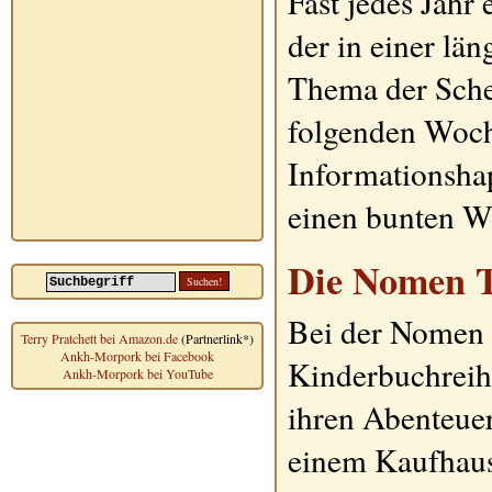
Fast jedes Jahr
der in einer lä
Thema der Schei
folgenden Woch
Informationshap
einen bunten W
Die Nomen T
Bei der Nomen T
Terry Pratchett bei Amazon.de
(Partnerlink*)
Ankh-Morpork bei Facebook
Kinderbuchreih
Ankh-Morpork bei YouTube
ihren Abenteue
einem Kaufhaus