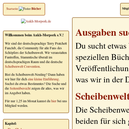
Startseite
Bücher
Mitgl
Ausgaben su
Willkommen beim Ankh-Morpork e.V.!
Du sucht etwas
Wir sind der deutschsprachige Terry Pratchett
Fanclub, die Community für alle Fans des
Schöpfers der Scheibenwelt. Wir veranstalten
speziellen Büch
Fantreffen, Stammtische überall im
deutschsprachigen Raum und die deutsche
Veröffentlichun
Scheibenwelt Convention
.
Bist du Scheibenwelt-Neuling? Dann haben
was wir in der
wir hier für dich
eine kleine Einführung
.
Suchst du etwas Bestimmtes? Die Suche und
die
Seitenübersicht
zeigen dir alles, was wir
Scheibenwel
im Angebot haben.
Für nur 1,25 im Monat kannst du
hier
bei uns
Mitglied werden.
Die Scheibenwe
beiden für sic
Kapitel: