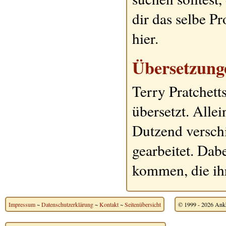
dir das selbe P
hier.
Übersetzun
Terry Pratchett
übersetzt. Alle
Dutzend versch
gearbeitet. Dab
kommen, die ih
Impressum
~
Datenschutzerklärung
~
Kontakt
~
Seitenübersicht
© 1999 - 2026 Ankh