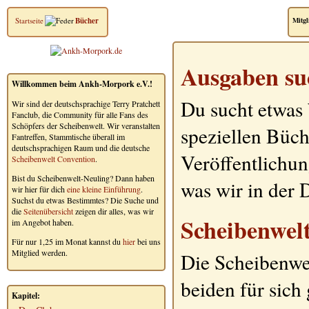
Startseite
Bücher
Mitgl
Ausgaben su
Willkommen beim Ankh-Morpork e.V.!
Du sucht etwas
Wir sind der deutschsprachige Terry Pratchett
Fanclub, die Community für alle Fans des
Schöpfers der Scheibenwelt. Wir veranstalten
speziellen Büch
Fantreffen, Stammtische überall im
deutschsprachigen Raum und die deutsche
Veröffentlichun
Scheibenwelt Convention
.
Bist du Scheibenwelt-Neuling? Dann haben
was wir in der
wir hier für dich
eine kleine Einführung
.
Suchst du etwas Bestimmtes? Die Suche und
die
Seitenübersicht
zeigen dir alles, was wir
Scheibenwel
im Angebot haben.
Für nur 1,25 im Monat kannst du
hier
bei uns
Mitglied werden.
Die Scheibenwe
beiden für sic
Kapitel: