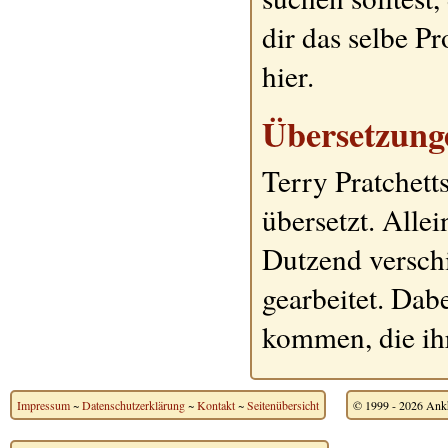
dir das selbe P
hier.
Übersetzun
Terry Pratchett
übersetzt. Alle
Dutzend versch
gearbeitet. Dab
kommen, die ih
Impressum
~
Datenschutzerklärung
~
Kontakt
~
Seitenübersicht
© 1999 - 2026 Ankh