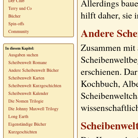
Allerdings bauen
Der Club
Terry und Co
hilft daher, sie
Bücher
Spin-offs
Andere Sche
Community
Zusammen mit a
In diesem Kapitel:
Ausgaben suchen
Scheibenweltbeg
Scheibenwelt Romane
erschienen. Dar
Andere Scheibenwelt Bücher
Scheibenwelt Karten
Kochbuch, Albe
Scheibenwelt Kurzgeschichten
Scheibenweltch
Scheibenwelt Kalender
Die Nomen Trilogie
wissenschaftlic
Die Johnny Maxwell Trilogy
Long Earth
Scheibenwel
Eigenständige Bücher
Kurzgeschichten