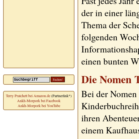
Fast jedes Jahr
der in einer lä
Thema der Schei
folgenden Woch
Informationshap
einen bunten W
Die Nomen T
Bei der Nomen T
Terry Pratchett bei Amazon.de
(Partnerlink*)
Ankh-Morpork bei Facebook
Kinderbuchreih
Ankh-Morpork bei YouTube
ihren Abenteue
einem Kaufhaus