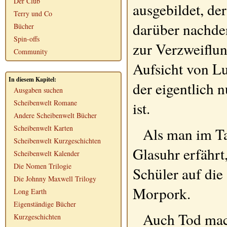
Der Club
ausgebildet, de
Terry und Co
darüber nachden
Bücher
Spin-offs
zur Verzweiflun
Community
Aufsicht von Lu
In diesem Kapitel:
der eigentlich 
Ausgaben suchen
Scheibenwelt Romane
ist.
Andere Scheibenwelt Bücher
Scheibenwelt Karten
Als man im T
Scheibenwelt Kurzgeschichten
Glasuhr erfährt
Scheibenwelt Kalender
Die Nomen Trilogie
Schüler auf di
Die Johnny Maxwell Trilogy
Morpork.
Long Earth
Eigenständige Bücher
Auch Tod mach
Kurzgeschichten