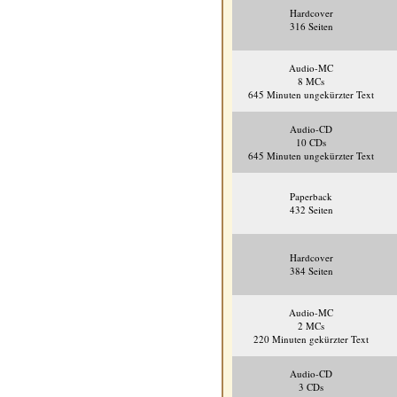
Hardcover
316 Seiten
Audio-MC
8 MCs
645 Minuten ungekürzter Text
Audio-CD
10 CDs
645 Minuten ungekürzter Text
Paperback
432 Seiten
Hardcover
384 Seiten
Audio-MC
2 MCs
220 Minuten gekürzter Text
Audio-CD
3 CDs