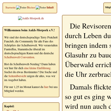
Startseite
Bücher
Inhalt
Mitgl
Die Revisoren
Willkommen beim Ankh-Morpork e.V.!
durch Leben du
Wir sind der deutschsprachige Terry Pratchett
Fanclub, die Community für alle Fans des
bringen indem 
Schöpfers der Scheibenwelt. Wir veranstalten
Fantreffen, Stammtische überall im
Glasuhr zu bau
deutschsprachigen Raum und die deutsche
Scheibenwelt Convention
.
Überwald errich
Bist du Scheibenwelt-Neuling? Dann haben
wir hier für dich
eine kleine Einführung
.
die Uhr zerbrac
Suchst du etwas Bestimmtes? Die Suche und
die
Seitenübersicht
zeigen dir alles, was wir
im Angebot haben.
Damals flickt
Für nur 1,25 im Monat kannst du
hier
bei uns
Mitglied werden.
so gut es ging
wird nun auch 
Kapitel: