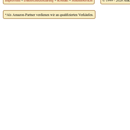
Impressum
~
Datenschutzerklärung
~
Kontakt
~
Seitenübersicht
© 1999 - 2026 Ankh
*Als Amazon-Partner verdienen wir an qualifizierten Verkäufen.