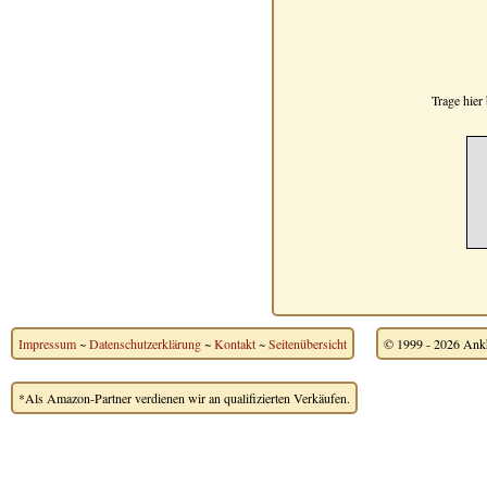
Trage hier
Impressum
~
Datenschutzerklärung
~
Kontakt
~
Seitenübersicht
© 1999 - 2026 Ankh
*Als Amazon-Partner verdienen wir an qualifizierten Verkäufen.