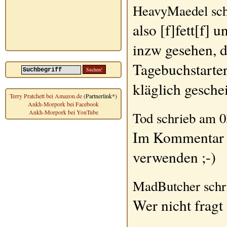
HeavyMaedel sch
also [f]fett[f] 
inzw gesehen, 
Tagebuchstarter
kläglich gesche
Terry Pratchett bei Amazon.de
(Partnerlink*)
Ankh-Morpork bei Facebook
Ankh-Morpork bei YouTube
Tod schrieb am 0
Im Kommentar k
verwenden ;-)
MadButcher schr
Wer nicht fragt