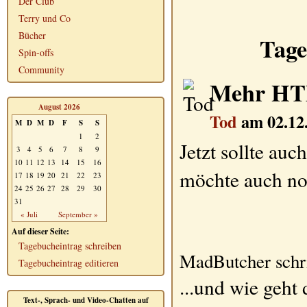
Der Club
Terry und Co
Bücher
Tage
Spin-offs
Community
Mehr H
August 2026
Tod
am 02.12
M
D
M
D
F
S
S
1
2
Jetzt sollte auc
3
4
5
6
7
8
9
10
11
12
13
14
15
16
möchte auch n
17
18
19
20
21
22
23
24
25
26
27
28
29
30
31
« Juli
September »
Auf dieser Seite:
Tagebucheintrag schreiben
MadButcher schr
Tagebucheintrag editieren
...und wie geht 
Text-, Sprach- und Video-Chatten auf