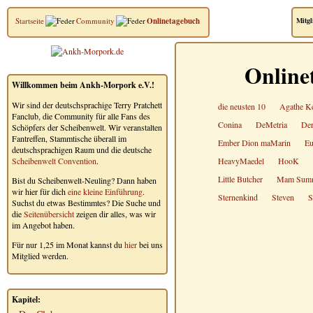
Startseite
Community
Onlinetagebuch
Mitgl
Online
Willkommen beim Ankh-Morpork e.V.!
Wir sind der deutschsprachige Terry Pratchett
die neusten 10
Agathe Ke
Fanclub, die Community für alle Fans des
Conina
DeMetria
Der
Schöpfers der Scheibenwelt. Wir veranstalten
Fantreffen, Stammtische überall im
Ember Dion maMarin
Eu
deutschsprachigen Raum und die deutsche
Scheibenwelt Convention
.
HeavyMaedel
HooK
Little Butcher
Mam Sum
Bist du Scheibenwelt-Neuling? Dann haben
wir hier für dich
eine kleine Einführung
.
Sternenkind
Steven
S
Suchst du etwas Bestimmtes? Die Suche und
die
Seitenübersicht
zeigen dir alles, was wir
im Angebot haben.
Für nur 1,25 im Monat kannst du
hier
bei uns
Mitglied werden.
Kapitel: