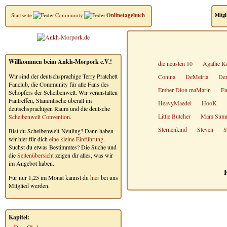
Startseite
Community
Onlinetagebuch
Mitgl
Willkommen beim Ankh-Morpork e.V.!
die neusten 10
Agathe Ke
Wir sind der deutschsprachige Terry Pratchett
Conina
DeMetria
Der
Fanclub, die Community für alle Fans des
Ember Dion maMarin
Eu
Schöpfers der Scheibenwelt. Wir veranstalten
Fantreffen, Stammtische überall im
HeavyMaedel
HooK
deutschsprachigen Raum und die deutsche
Little Butcher
Mam Sum
Scheibenwelt Convention
.
Sternenkind
Steven
S
Bist du Scheibenwelt-Neuling? Dann haben
wir hier für dich
eine kleine Einführung
.
Suchst du etwas Bestimmtes? Die Suche und
die
Seitenübersicht
zeigen dir alles, was wir
im Angebot haben.
F
Für nur 1,25 im Monat kannst du
hier
bei uns
Mitglied werden.
Kapitel: