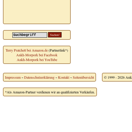
Terry Pratchett bei Amazon.de
(Partnerlink*)
Ankh-Morpork bei Facebook
Ankh-Morpork bei YouTube
Impressum
~
Datenschutzerklärung
~
Kontakt
~
Seitenübersicht
© 1999 - 2026 Ankh
*Als Amazon-Partner verdienen wir an qualifizierten Verkäufen.