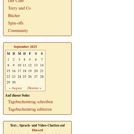
Der Club
Terry und Co
Bücher
Spin-offs
Community
September 2025
M
D
M
D
F
S
S
1
2
3
4
5
6
7
8
9
10
11
12
13
14
15
16
17
18
19
20
21
22
23
24
25
26
27
28
29
30
« August
Oktober »
Auf dieser Seite:
Tagebucheintrag schreiben
Tagebucheintrag editieren
Text-, Sprach- und Video-Chatten auf
Discord