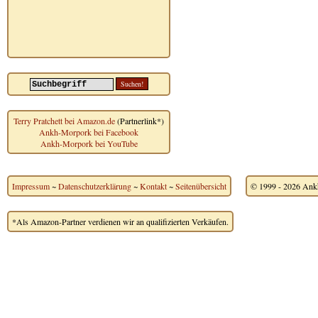
Terry Pratchett bei Amazon.de
(Partnerlink*)
Ankh-Morpork bei Facebook
Ankh-Morpork bei YouTube
Impressum
~
Datenschutzerklärung
~
Kontakt
~
Seitenübersicht
© 1999 - 2026 Ankh
*Als Amazon-Partner verdienen wir an qualifizierten Verkäufen.