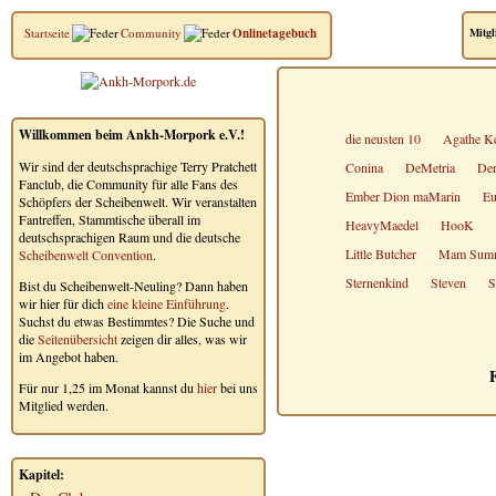
Startseite
Community
Onlinetagebuch
Mitgl
Willkommen beim Ankh-Morpork e.V.!
die neusten 10
Agathe Ke
Wir sind der deutschsprachige Terry Pratchett
Conina
DeMetria
Der
Fanclub, die Community für alle Fans des
Ember Dion maMarin
Eu
Schöpfers der Scheibenwelt. Wir veranstalten
Fantreffen, Stammtische überall im
HeavyMaedel
HooK
deutschsprachigen Raum und die deutsche
Little Butcher
Mam Sum
Scheibenwelt Convention
.
Sternenkind
Steven
S
Bist du Scheibenwelt-Neuling? Dann haben
wir hier für dich
eine kleine Einführung
.
Suchst du etwas Bestimmtes? Die Suche und
die
Seitenübersicht
zeigen dir alles, was wir
im Angebot haben.
F
Für nur 1,25 im Monat kannst du
hier
bei uns
Mitglied werden.
Kapitel: