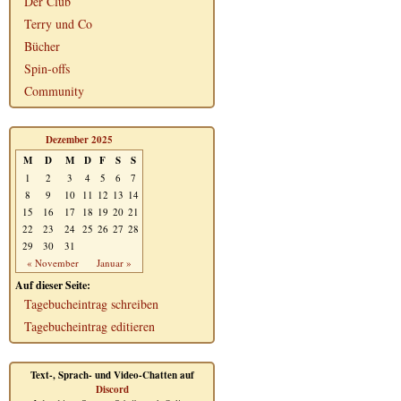
Der Club
Terry und Co
Bücher
Spin-offs
Community
Dezember 2025
M
D
M
D
F
S
S
1
2
3
4
5
6
7
8
9
10
11
12
13
14
15
16
17
18
19
20
21
22
23
24
25
26
27
28
29
30
31
« November
Januar »
Auf dieser Seite:
Tagebucheintrag schreiben
Tagebucheintrag editieren
Text-, Sprach- und Video-Chatten auf
Discord