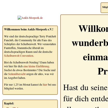
Mitgl
Willko
Willkommen beim Ankh-Morpork e.V.!
Wir sind der deutschsprachige Terry Pratchett
wunderb
Fanclub, die Community für alle Fans des
Schöpfers der Scheibenwelt. Wir veranstalten
Fantreffen, Stammtische überall im
einma
deutschsprachigen Raum und die deutsche
Scheibenwelt Convention
.
Bist du Scheibenwelt-Neuling? Dann haben
Pr
wir hier für dich
eine kleine Einführung
.
Suchst du etwas Bestimmtes? Die Suche und
die
Seitenübersicht
zeigen dir alles, was wir
im Angebot haben.
Hast du seine
Für nur 1,25 im Monat kannst du
hier
bei uns
Mitglied werden.
für dich entd
Kapitel: