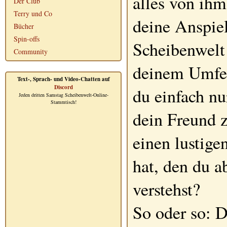
alles von ihm
Der Club
Terry und Co
deine Anspie
Bücher
Spin-offs
Scheibenwelt
Community
deinem Umfe
Text-, Sprach- und Video-Chatten auf
Discord
du einfach n
Jeden dritten Samstag Scheibenwelt-Online-
Stammtisch!
dein Freund z
einen lustig
hat, den du a
verstehst?
So oder so: D