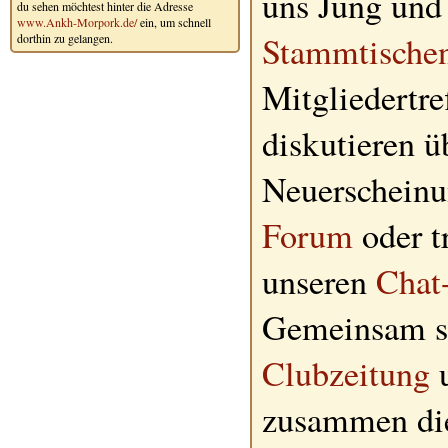
uns Jung und 
du sehen möchtest hinter die Adresse
www.Ankh-Morpork.de/
ein, um schnell
Stammtische
dorthin zu gelangen.
Mitgliedertre
diskutieren ü
Neuerscheinu
Forum
oder tr
unseren
Chat
Gemeinsam sc
Clubzeitung
u
zusammen d