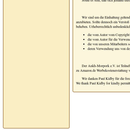
Sollte es sein, daß sich jemand dur
Wir sind um die Einhaltung gelten
anzubieten. Sollte dennoch ein Verstoß
beheben. Urheberrechtlich unbedenklic
die vom Autor vom Copyright
die vom Autor für die Verwen
die von unseren Mitarbeitern se
deren Verwendung uns von den
Der Ankh-Morpork e.V. ist Teilneh
zu Amazon.de Werbekostenerstattung v
Wir danken Paul Kidby für die fr
We thank Paul Kidby for kindly permittin