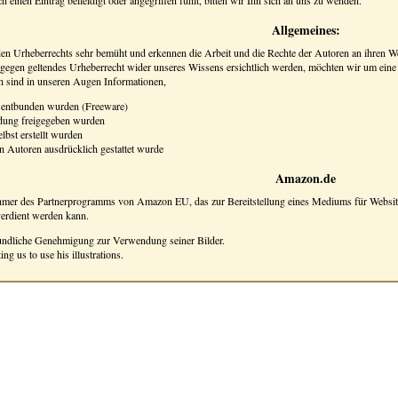
ch einen Eintrag beileidigt oder angegriffen fühlt, bitten wir Ihn sich an uns zu wenden.
Allgemeines:
den Urheberrechts sehr bemüht und erkennen die Arbeit und die Rechte der Autoren an ihren W
 gegen geltendes Urheberrecht wider unseres Wissens ersichtlich werden, möchten wir um eine
h sind in unseren Augen Informationen,
 entbunden wurden (Freeware)
dung freigegeben wurden
lbst erstellt wurden
 Autoren ausdrücklich gestattet wurde
Amazon.de
mer des Partnerprogramms von Amazon EU, das zur Bereitstellung eines Mediums für Websites
erdient werden kann.
eundliche Genehmigung zur Verwendung seiner Bilder.
g us to use his illustrations.