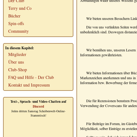
Der Club
Abbildungen wider unseres Wissens geg
Terry und Co
Bücher
Wir bieten unseren Besuchern Link
Spin-offs
Die von uns verlinkten Seiten werde
Community
unbedenklich sind. Deswegen distanziere
In diesem Kapitel:
Wir bemühen uns, unseren Lesern mö
Mitglieder
Informationen gewährleisten.
Über uns
Club-Shop
Wir bieten Informationen über Büch
FAQ und Hilfe - Der Club
Markenzeichen anerkennen und uns in ke
Information bzw. Bewerbung der firmene
Kontakt und Impressum
Die für Rezensionen benutzen Prod
Text-, Sprach- und Video-Chatten auf
Verwendung der Coverscans für andere 
Discord
Jeden dritten Samstag Scheibenwelt-Online-
Stammtisch!
Für Beiträge im Forum, im Gästebu
Möglichkeit, selber Einträge zu erstel