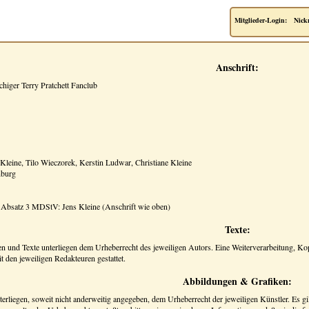
Mitglieder-Login:
Nick
Anschrift:
higer Terry Pratchett Fanclub
 Kleine, Tilo Wieczorek, Kerstin Ludwar, Christiane Kleine
nburg
0 Absatz 3 MDStV: Jens Kleine (Anschrift wie oben)
Texte:
nen und Texte unterliegen dem Urheberrecht des jeweiligen Autors. Eine Weiterverarbeitung, Kop
 den jeweiligen Redakteuren gestattet.
Abbildungen & Grafiken:
nterliegen, soweit nicht anderweitig angegeben, dem Urheberrecht der jeweiligen Künstler. Es g