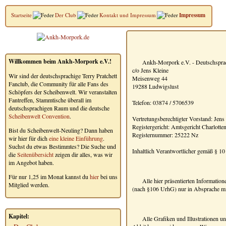
Startseite
Der Club
Kontakt und Impressum
Impressum
Willkommen beim Ankh-Morpork e.V.!
Ankh-Morpork e.V. - Deutschsprac
c/o Jens Kleine
Wir sind der deutschsprachige Terry Pratchett
Meisenweg 44
Fanclub, die Community für alle Fans des
19288 Ludwigslust
Schöpfers der Scheibenwelt. Wir veranstalten
Fantreffen, Stammtische überall im
Telefon: 03874 / 5706539
deutschsprachigen Raum und die deutsche
Scheibenwelt Convention
.
Vertretungsberechtigter Vorstand: Jens
Registergericht: Amtsgericht Charlotte
Bist du Scheibenwelt-Neuling? Dann haben
Registernummer: 25222 Nz
wir hier für dich
eine kleine Einführung
.
Suchst du etwas Bestimmtes? Die Suche und
Inhaltlich Verantwortlicher gemäß § 1
die
Seitenübersicht
zeigen dir alles, was wir
im Angebot haben.
Für nur 1,25 im Monat kannst du
hier
bei uns
Alle hier präsentierten Informatio
Mitglied werden.
(nach §106 UrhG) nur in Absprache mit
Kapitel:
Alle Grafiken und Illustrationen u