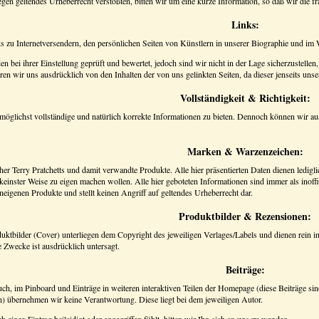
en geltendes Urheberrecht verstoßten, bitten wir um eine kurze Information, so daß wir die 
Links:
s zu Internetversendern, den persönlichen Seiten von Künstlern in unserer Biographie und im
n bei ihrer Einstellung geprüft und bewertet, jedoch sind wir nicht in der Lage sicherzustellen, 
n wir uns ausdrücklich von den Inhalten der von uns gelinkten Seiten, da dieser jenseits unser
Vollständigkeit & Richtigkeit:
glichst vollständige und natürlich korrekte Informationen zu bieten. Dennoch können wir ausdrü
Marken & Warzenzeichen:
er Terry Pratchetts und damit verwandte Produkte. Alle hier präsentierten Daten dienen ledig
inster Weise zu eigen machen wollen. Alle hier geboteten Informationen sind immer als inoffi
igenen Produkte und stellt keinen Angriff auf geltendes Urheberrecht dar.
Produktbilder & Rezensionen:
uktbilder (Cover) unterliegen dem Copyright des jeweiligen Verlages/Labels und dienen rein 
Zwecke ist ausdrücklich untersagt.
Beiträge:
ch, im Pinboard und Einträge in weiteren interaktiven Teilen der Homepage (diese Beiträge s
len) übernehmen wir keine Verantwortung. Diese liegt bei dem jeweiligen Autor.