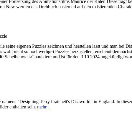
einer Fortsetzung des Animationsfilms Maurice der Kater. Diese trägt b
ron New werden das Drehbuch basierend auf den existierenden Charakte
zzle
seine eigenen Puzzles zeichnen und herstellen lässt und man bei Dis
ngs wohl nicht so hochwertige) Puzzles herzustellen, erscheint demnächs
40 Scheibenwelt-Charaktere und ist für den 3.10.2024 angekündigt wor
amens "Designing Terry Pratchett's Discworld" in England. In diesem s
lder enthalten sein.
mehr...