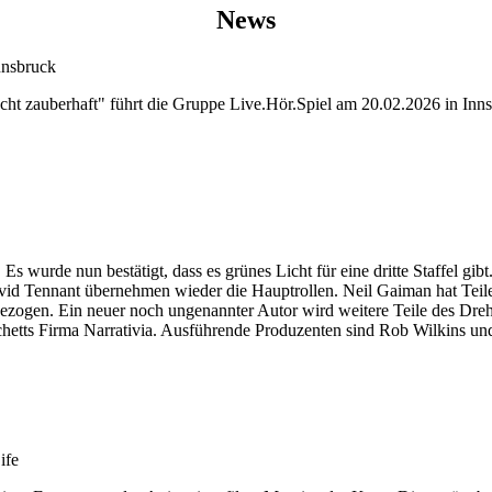
News
nnsbruck
ht zauberhaft" führt die Gruppe Live.Hör.Spiel am 20.02.2026 in Inns
wurde nun bestätigt, dass es grünes Licht für eine dritte Staffel gibt. 
id Tennant übernehmen wieder die Hauptrollen. Neil Gaiman hat Teile 
gezogen. Ein neuer noch ungenannter Autor wird weitere Teile des Dr
ts Firma Narrativia. Ausführende Produzenten sind Rob Wilkins und Jo
ife