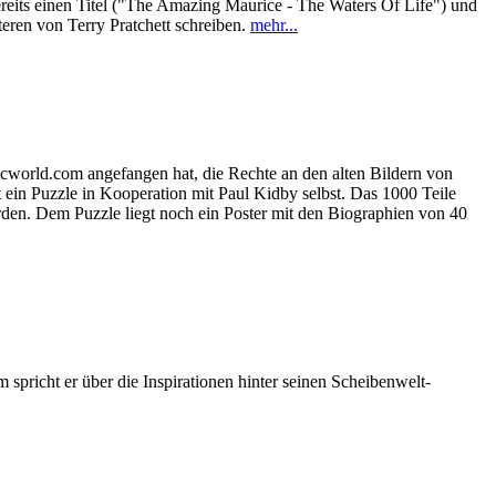
ereits einen Titel ("The Amazing Maurice - The Waters Of Life") und
ren von Terry Pratchett schreiben.
mehr...
cworld.com angefangen hat, die Rechte an den alten Bildern von
t ein Puzzle in Kooperation mit Paul Kidby selbst. Das 1000 Teile
den. Dem Puzzle liegt noch ein Poster mit den Biographien von 40
pricht er über die Inspirationen hinter seinen Scheibenwelt-