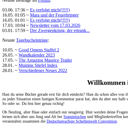
Neuste Beiträge im
Forum
:
03.06. 17:36 ~
Es verfolgt mich(!!!!!)
16.05. 01:05 ~
Mara und der Feuerbringer
16.05. 01:01 ~
Es verfolgt mich(!!!!!)
17.03. 10:04 ~
Newsletter vom 17.03.2026
03.01. 17:59 ~
Der Zwergenkönig, der ertrank...
Neuste
Tagebucheinträge
:
10.05. ~
Good Omens Staffel 2
26.05. ~
Wandkalender 2023
17.05. ~
The Amazing Maurice Trailer
28.01. ~
Mumms Stiefel Index
28.01. ~
Verschiedenes Neues 2022
Willkommen i
Hast du seine Bücher gerade erst für dich entdeckt? Hast du schon alles vo
zu jeder Situation einen lustigen Kommentar parat hat, den du aber nur halb v
So oder so: Du bist hier genau richtig!
Ob Neuling, alter Hase oder einfach nur neugierig: Hier werden deine Fragen
lernen sich über uns Jung und Alt bei
Stammtischen
und Mitgliedertreffen ke
veranstalten zusammen die
Deutschsprachige Scheibenwelt Convention
.