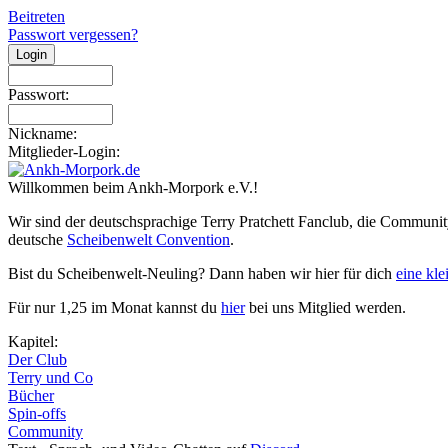
Beitreten
Passwort vergessen?
Passwort:
Nickname:
Mitglieder-Login:
Willkommen beim Ankh-Morpork e.V.!
Wir sind der deutschsprachige Terry Pratchett Fanclub, die Communit
deutsche
Scheibenwelt Convention
.
Bist du Scheibenwelt-Neuling? Dann haben wir hier für dich
eine kl
Für nur 1,25 im Monat kannst du
hier
bei uns Mitglied werden.
Kapitel:
Der Club
Terry und Co
Bücher
Spin-offs
Community