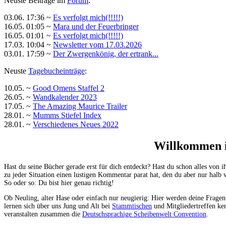
Neuste Beiträge im
Forum
:
03.06. 17:36 ~
Es verfolgt mich(!!!!!)
16.05. 01:05 ~
Mara und der Feuerbringer
16.05. 01:01 ~
Es verfolgt mich(!!!!!)
17.03. 10:04 ~
Newsletter vom 17.03.2026
03.01. 17:59 ~
Der Zwergenkönig, der ertrank...
Neuste
Tagebucheinträge
:
10.05. ~
Good Omens Staffel 2
26.05. ~
Wandkalender 2023
17.05. ~
The Amazing Maurice Trailer
28.01. ~
Mumms Stiefel Index
28.01. ~
Verschiedenes Neues 2022
Willkommen i
Hast du seine Bücher gerade erst für dich entdeckt? Hast du schon alles vo
zu jeder Situation einen lustigen Kommentar parat hat, den du aber nur halb v
So oder so: Du bist hier genau richtig!
Ob Neuling, alter Hase oder einfach nur neugierig: Hier werden deine Fragen
lernen sich über uns Jung und Alt bei
Stammtischen
und Mitgliedertreffen ke
veranstalten zusammen die
Deutschsprachige Scheibenwelt Convention
.