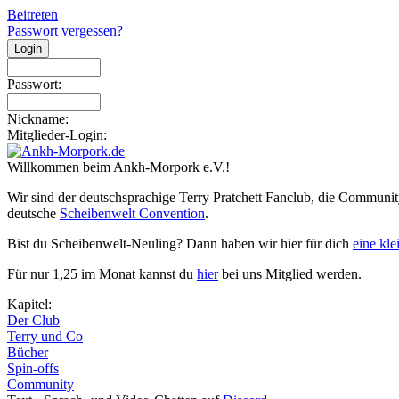
Beitreten
Passwort vergessen?
Passwort:
Nickname:
Mitglieder-Login:
Willkommen beim Ankh-Morpork e.V.!
Wir sind der deutschsprachige Terry Pratchett Fanclub, die Communit
deutsche
Scheibenwelt Convention
.
Bist du Scheibenwelt-Neuling? Dann haben wir hier für dich
eine kl
Für nur 1,25 im Monat kannst du
hier
bei uns Mitglied werden.
Kapitel:
Der Club
Terry und Co
Bücher
Spin-offs
Community