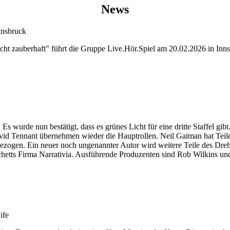
News
nnsbruck
ht zauberhaft" führt die Gruppe Live.Hör.Spiel am 20.02.2026 in Inns
wurde nun bestätigt, dass es grünes Licht für eine dritte Staffel gibt. 
id Tennant übernehmen wieder die Hauptrollen. Neil Gaiman hat Teile 
gezogen. Ein neuer noch ungenannter Autor wird weitere Teile des Dr
ts Firma Narrativia. Ausführende Produzenten sind Rob Wilkins und Jo
ife