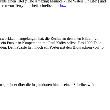
ereits einen Titel ("The Amazing Maurice - The Waters Of Life") und
ren von Terry Pratchett schreiben.
mehr...
cworld.com angefangen hat, die Rechte an den alten Bildern von
t ein Puzzle in Kooperation mit Paul Kidby selbst. Das 1000 Teile
den. Dem Puzzle liegt noch ein Poster mit den Biographien von 40
pricht er über die Inspirationen hinter seinen Scheibenwelt-