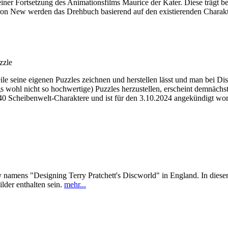
einer Fortsetzung des Animationsfilms Maurice der Kater. Diese trägt b
ron New werden das Drehbuch basierend auf den existierenden Charakte
zzle
seine eigenen Puzzles zeichnen und herstellen lässt und man bei Dis
ngs wohl nicht so hochwertige) Puzzles herzustellen, erscheint demnächs
40 Scheibenwelt-Charaktere und ist für den 3.10.2024 angekündigt wor
amens "Designing Terry Pratchett's Discworld" in England. In diesem s
lder enthalten sein.
mehr...