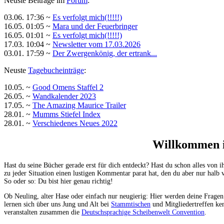
Neuste Beiträge im
Forum
:
03.06. 17:36 ~
Es verfolgt mich(!!!!!)
16.05. 01:05 ~
Mara und der Feuerbringer
16.05. 01:01 ~
Es verfolgt mich(!!!!!)
17.03. 10:04 ~
Newsletter vom 17.03.2026
03.01. 17:59 ~
Der Zwergenkönig, der ertrank...
Neuste
Tagebucheinträge
:
10.05. ~
Good Omens Staffel 2
26.05. ~
Wandkalender 2023
17.05. ~
The Amazing Maurice Trailer
28.01. ~
Mumms Stiefel Index
28.01. ~
Verschiedenes Neues 2022
Willkommen i
Hast du seine Bücher gerade erst für dich entdeckt? Hast du schon alles vo
zu jeder Situation einen lustigen Kommentar parat hat, den du aber nur halb v
So oder so: Du bist hier genau richtig!
Ob Neuling, alter Hase oder einfach nur neugierig: Hier werden deine Fragen
lernen sich über uns Jung und Alt bei
Stammtischen
und Mitgliedertreffen ke
veranstalten zusammen die
Deutschsprachige Scheibenwelt Convention
.