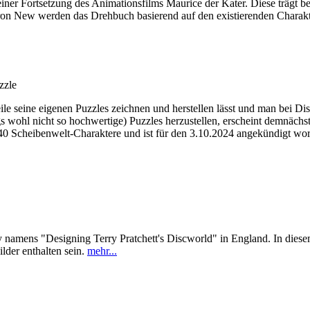
einer Fortsetzung des Animationsfilms Maurice der Kater. Diese trägt b
ron New werden das Drehbuch basierend auf den existierenden Charakte
zzle
seine eigenen Puzzles zeichnen und herstellen lässt und man bei Dis
ngs wohl nicht so hochwertige) Puzzles herzustellen, erscheint demnächs
40 Scheibenwelt-Charaktere und ist für den 3.10.2024 angekündigt wor
amens "Designing Terry Pratchett's Discworld" in England. In diesem s
lder enthalten sein.
mehr...