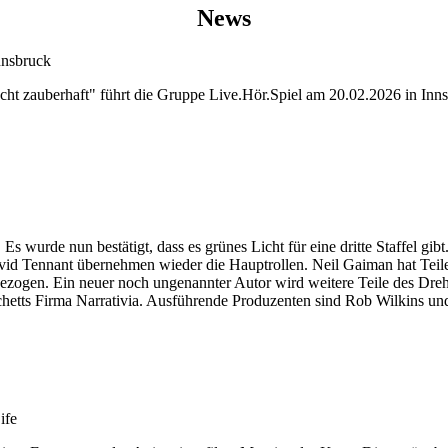
News
nnsbruck
ht zauberhaft" führt die Gruppe Live.Hör.Spiel am 20.02.2026 in Inns
wurde nun bestätigt, dass es grünes Licht für eine dritte Staffel gibt. 
id Tennant übernehmen wieder die Hauptrollen. Neil Gaiman hat Teile 
gezogen. Ein neuer noch ungenannter Autor wird weitere Teile des Dr
ts Firma Narrativia. Ausführende Produzenten sind Rob Wilkins und Jo
ife