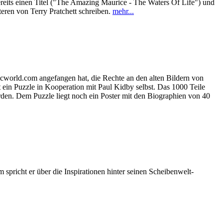
ereits einen Titel ("The Amazing Maurice - The Waters Of Life") und
ren von Terry Pratchett schreiben.
mehr...
cworld.com angefangen hat, die Rechte an den alten Bildern von
t ein Puzzle in Kooperation mit Paul Kidby selbst. Das 1000 Teile
den. Dem Puzzle liegt noch ein Poster mit den Biographien von 40
pricht er über die Inspirationen hinter seinen Scheibenwelt-