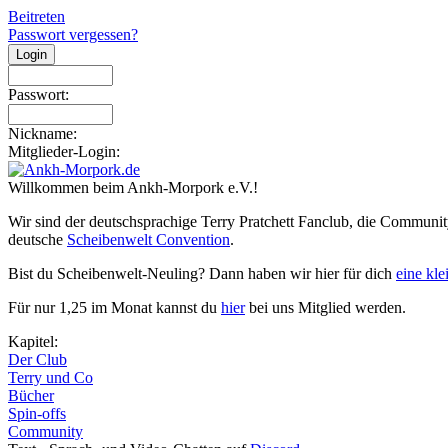
Beitreten
Passwort vergessen?
Passwort:
Nickname:
Mitglieder-Login:
Willkommen beim Ankh-Morpork e.V.!
Wir sind der deutschsprachige Terry Pratchett Fanclub, die Communit
deutsche
Scheibenwelt Convention
.
Bist du Scheibenwelt-Neuling? Dann haben wir hier für dich
eine kl
Für nur 1,25 im Monat kannst du
hier
bei uns Mitglied werden.
Kapitel:
Der Club
Terry und Co
Bücher
Spin-offs
Community