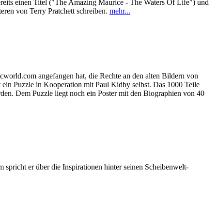
ereits einen Titel ("The Amazing Maurice - The Waters Of Life") und
ren von Terry Pratchett schreiben.
mehr...
cworld.com angefangen hat, die Rechte an den alten Bildern von
t ein Puzzle in Kooperation mit Paul Kidby selbst. Das 1000 Teile
den. Dem Puzzle liegt noch ein Poster mit den Biographien von 40
pricht er über die Inspirationen hinter seinen Scheibenwelt-