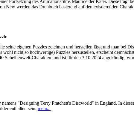
einer Fortsetzung des Animationsfilms Maurice der Kater. Diese trägt b
ron New werden das Drehbuch basierend auf den existierenden Charakte
zzle
seine eigenen Puzzles zeichnen und herstellen lässt und man bei Dis
ngs wohl nicht so hochwertige) Puzzles herzustellen, erscheint demnächs
40 Scheibenwelt-Charaktere und ist für den 3.10.2024 angekündigt wor
amens "Designing Terry Pratchett's Discworld" in England. In diesem s
lder enthalten sein.
mehr...