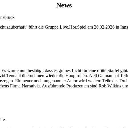
News
nnsbruck
ht zauberhaft" führt die Gruppe Live.Hör.Spiel am 20.02.2026 in Inns
wurde nun bestätigt, dass es grünes Licht für eine dritte Staffel gibt. 
id Tennant übernehmen wieder die Hauptrollen. Neil Gaiman hat Teile 
gezogen. Ein neuer noch ungenannter Autor wird weitere Teile des Dr
ts Firma Narrativia. Ausführende Produzenten sind Rob Wilkins und Jo
ife