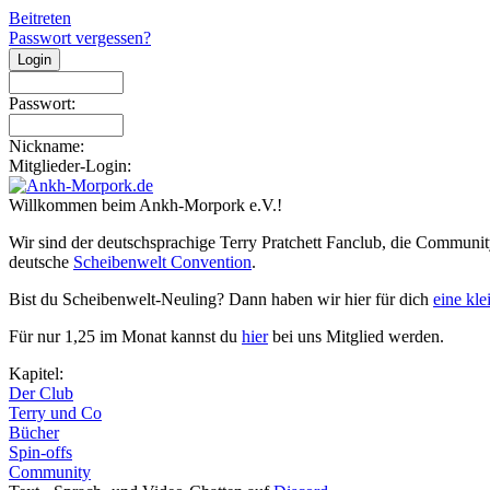
Beitreten
Passwort vergessen?
Passwort:
Nickname:
Mitglieder-Login:
Willkommen beim Ankh-Morpork e.V.!
Wir sind der deutschsprachige Terry Pratchett Fanclub, die Communit
deutsche
Scheibenwelt Convention
.
Bist du Scheibenwelt-Neuling? Dann haben wir hier für dich
eine kl
Für nur 1,25 im Monat kannst du
hier
bei uns Mitglied werden.
Kapitel:
Der Club
Terry und Co
Bücher
Spin-offs
Community