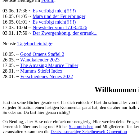
Neuste Beiträge im
Forum
:
03.06. 17:36 ~
Es verfolgt mich(!!!!!)
16.05. 01:05 ~
Mara und der Feuerbringer
16.05. 01:01 ~
Es verfolgt mich(!!!!!)
17.03. 10:04 ~
Newsletter vom 17.03.2026
03.01. 17:59 ~
Der Zwergenkönig, der ertrank...
Neuste
Tagebucheinträge
:
10.05. ~
Good Omens Staffel 2
26.05. ~
Wandkalender 2023
17.05. ~
The Amazing Maurice Trailer
28.01. ~
Mumms Stiefel Index
28.01. ~
Verschiedenes Neues 2022
Willkommen i
Hast du seine Bücher gerade erst für dich entdeckt? Hast du schon alles vo
zu jeder Situation einen lustigen Kommentar parat hat, den du aber nur halb v
So oder so: Du bist hier genau richtig!
Ob Neuling, alter Hase oder einfach nur neugierig: Hier werden deine Fragen
lernen sich über uns Jung und Alt bei
Stammtischen
und Mitgliedertreffen ke
veranstalten zusammen die
Deutschsprachige Scheibenwelt Convention
.