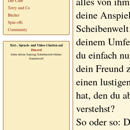
alles von ihm
Der Club
Terry und Co
deine Anspie
Bücher
Spin-offs
Scheibenwelt
Community
deinem Umfe
Text-, Sprach- und Video-Chatten auf
Discord
du einfach n
Jeden dritten Samstag Scheibenwelt-Online-
Stammtisch!
dein Freund z
einen lustig
hat, den du a
verstehst?
So oder so: D