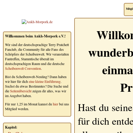
Mitgl
Willko
Willkommen beim Ankh-Morpork e.V.!
Wir sind der deutschsprachige Terry Pratchett
wunderb
Fanclub, die Community für alle Fans des
Schöpfers der Scheibenwelt. Wir veranstalten
Fantreffen, Stammtische überall im
einma
deutschsprachigen Raum und die deutsche
Scheibenwelt Convention
.
Bist du Scheibenwelt-Neuling? Dann haben
Pr
wir hier für dich
eine kleine Einführung
.
Suchst du etwas Bestimmtes? Die Suche und
die
Seitenübersicht
zeigen dir alles, was wir
im Angebot haben.
Hast du seine
Für nur 1,25 im Monat kannst du
hier
bei uns
Mitglied werden.
für dich entd
Kapitel: