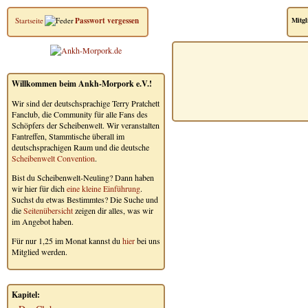
Startseite
Passwort vergessen
Mitgl
Willkommen beim Ankh-Morpork e.V.!
Wir sind der deutschsprachige Terry Pratchett
Fanclub, die Community für alle Fans des
Schöpfers der Scheibenwelt. Wir veranstalten
Fantreffen, Stammtische überall im
deutschsprachigen Raum und die deutsche
Scheibenwelt Convention
.
Bist du Scheibenwelt-Neuling? Dann haben
wir hier für dich
eine kleine Einführung
.
Suchst du etwas Bestimmtes? Die Suche und
die
Seitenübersicht
zeigen dir alles, was wir
im Angebot haben.
Für nur 1,25 im Monat kannst du
hier
bei uns
Mitglied werden.
Kapitel: