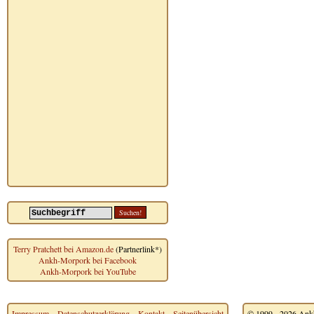
Terry Pratchett bei Amazon.de
(Partnerlink*)
Ankh-Morpork bei Facebook
Ankh-Morpork bei YouTube
Impressum
~
Datenschutzerklärung
~
Kontakt
~
Seitenübersicht
© 1999 - 2026 Ankh