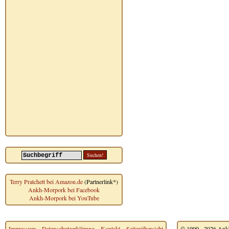
Terry Pratchett bei Amazon.de
(Partnerlink*)
Ankh-Morpork bei Facebook
Ankh-Morpork bei YouTube
Impressum
~
Datenschutzerklärung
~
Kontakt
~
Seitenübersicht
© 1999 - 2026 Ankh