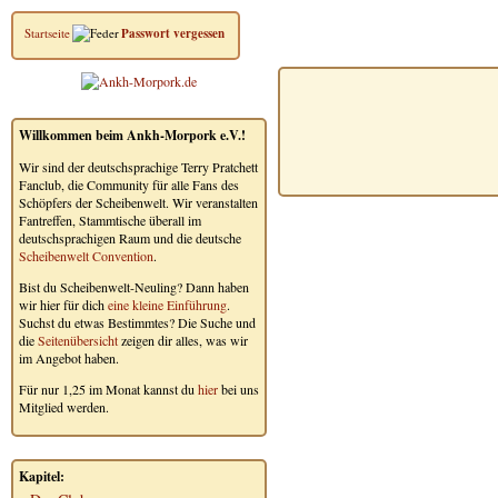
Startseite
Passwort vergessen
Willkommen beim Ankh-Morpork e.V.!
Wir sind der deutschsprachige Terry Pratchett
Fanclub, die Community für alle Fans des
Schöpfers der Scheibenwelt. Wir veranstalten
Fantreffen, Stammtische überall im
deutschsprachigen Raum und die deutsche
Scheibenwelt Convention
.
Bist du Scheibenwelt-Neuling? Dann haben
wir hier für dich
eine kleine Einführung
.
Suchst du etwas Bestimmtes? Die Suche und
die
Seitenübersicht
zeigen dir alles, was wir
im Angebot haben.
Für nur 1,25 im Monat kannst du
hier
bei uns
Mitglied werden.
Kapitel: