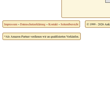
Impressum
~
Datenschutzerklärung
~
Kontakt
~
Seitenübersicht
© 1999 - 2026 Ankh
*Als Amazon-Partner verdienen wir an qualifizierten Verkäufen.