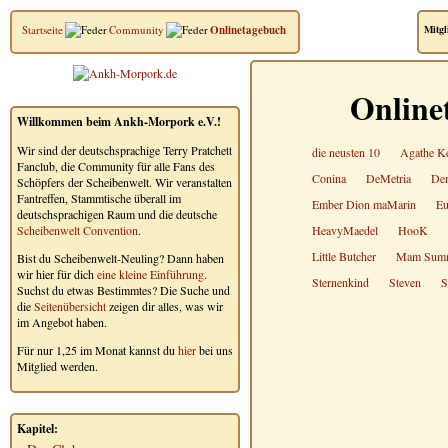
Startseite
Community
Onlinetagebuch
Mitgl
Online
Willkommen beim Ankh-Morpork e.V.!
Wir sind der deutschsprachige Terry Pratchett
die neusten 10
Agathe Ke
Fanclub, die Community für alle Fans des
Conina
DeMetria
Der
Schöpfers der Scheibenwelt. Wir veranstalten
Fantreffen, Stammtische überall im
Ember Dion maMarin
Eu
deutschsprachigen Raum und die deutsche
Scheibenwelt Convention
.
HeavyMaedel
HooK
Little Butcher
Mam Sum
Bist du Scheibenwelt-Neuling? Dann haben
wir hier für dich
eine kleine Einführung
.
Sternenkind
Steven
S
Suchst du etwas Bestimmtes? Die Suche und
die
Seitenübersicht
zeigen dir alles, was wir
im Angebot haben.
Für nur 1,25 im Monat kannst du
hier
bei uns
Mitglied werden.
Kapitel: