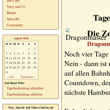
Der Club
Terry und Co
Bücher
Tage
Spin-offs
Community
Die Ze
August 2026
Dragonm
M
D
M
D
F
S
S
1
2
Noch vier Tage 
3
4
5
6
7
8
9
10
11
12
13
14
15
16
Nein - dann ist
17
18
19
20
21
22
23
24
25
26
27
28
29
30
auf allen Bahnh
31
« Juli
September »
Countdown, der 
Auf dieser Seite:
Tagebucheintrag schreiben
nächste Hambur
Tagebucheintrag editieren
Text-, Sprach- und Video-Chatten auf