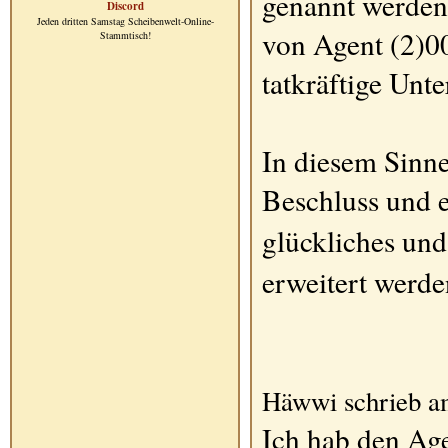
genannt werden
Discord
Jeden dritten Samstag Scheibenwelt-Online-
von Agent (2)00
Stammtisch!
tatkräftige Unt
In diesem Sinne
Beschluss und e
glückliches und
erweitert werde
Häwwi schrieb a
Ich hab den Age