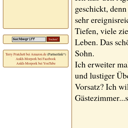
geschickt, denn 
sehr ereignisre
Tiefen, viele z
Leben. Das schö
Sohn.
Terry Pratchett bei Amazon.de
(Partnerlink*)
Ankh-Morpork bei Facebook
Ich erweiter m
Ankh-Morpork bei YouTube
und lustiger Ü
Vorsatz? Ich w
Gästezimmer...