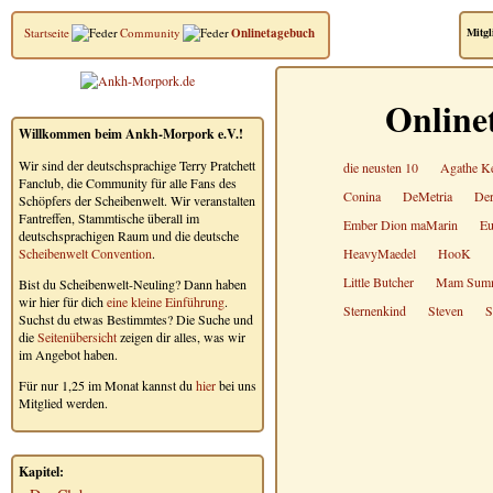
Startseite
Community
Onlinetagebuch
Mitgl
Online
Willkommen beim Ankh-Morpork e.V.!
Wir sind der deutschsprachige Terry Pratchett
die neusten 10
Agathe Ke
Fanclub, die Community für alle Fans des
Conina
DeMetria
Der
Schöpfers der Scheibenwelt. Wir veranstalten
Fantreffen, Stammtische überall im
Ember Dion maMarin
Eu
deutschsprachigen Raum und die deutsche
Scheibenwelt Convention
.
HeavyMaedel
HooK
Little Butcher
Mam Sum
Bist du Scheibenwelt-Neuling? Dann haben
wir hier für dich
eine kleine Einführung
.
Sternenkind
Steven
S
Suchst du etwas Bestimmtes? Die Suche und
die
Seitenübersicht
zeigen dir alles, was wir
im Angebot haben.
Für nur 1,25 im Monat kannst du
hier
bei uns
Mitglied werden.
Kapitel: