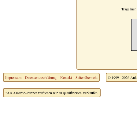
Trage hier
Impressum
~
Datenschutzerklärung
~
Kontakt
~
Seitenübersicht
© 1999 - 2026 Ankh
*Als Amazon-Partner verdienen wir an qualifizierten Verkäufen.