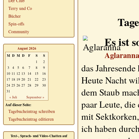
Der Club
Terry und Co
Bücher
Tage
Spin-offs
Community
Es ist s
August 2026
Aglarann
M
D
M
D
F
S
S
1
2
das Jahresende 
3
4
5
6
7
8
9
10
11
12
13
14
15
16
Heute Nacht wil
17
18
19
20
21
22
23
24
25
26
27
28
29
30
dem Staub mach
31
« Juli
September »
paar Leute, die
Auf dieser Seite:
Tagebucheintrag schreiben
mit Sektkorken
Tagebucheintrag editieren
ich haben durch
Text-, Sprach- und Video-Chatten auf