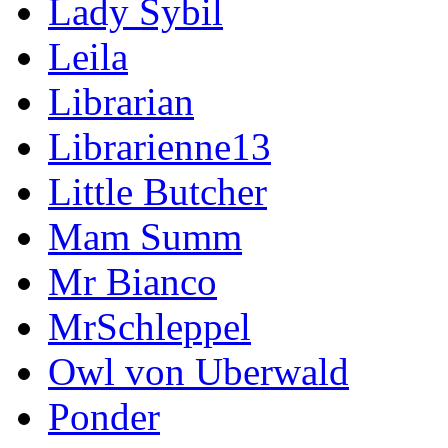
Lady Sybil
Leila
Librarian
Librarienne13
Little Butcher
Mam Summ
Mr Bianco
MrSchleppel
Owl von Uberwald
Ponder