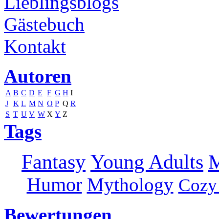
Lieblingsblogs
Gästebuch
Kontakt
Autoren
A
B
C
D
E
F
G
H
I
J
K
L
M
N
O
P
Q
R
S
T
U
V
W
X
Y
Z
Tags
Fantasy
Young Adults
M
Humor
Mythology
Cozy
Bewertungen