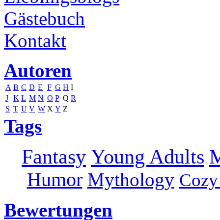
Gästebuch
Kontakt
Autoren
A
B
C
D
E
F
G
H
I
J
K
L
M
N
O
P
Q
R
S
T
U
V
W
X
Y
Z
Tags
Fantasy
Young Adults
M
Humor
Mythology
Cozy
Bewertungen