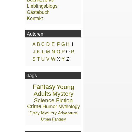
Lieblingsblogs
Gästebuch
Kontakt
Autoren
A
B
C
D
E
F
G
H
I
J
K
L
M
N
O
P
Q
R
S
T
U
V
W
X
Y
Z
Tags
Fantasy
Young
Adults
Mystery
Science Fiction
Crime
Humor
Mythology
Cozy Mystery
Adventure
Urban Fantasy