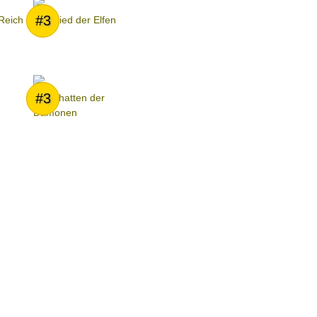
#3
Reich
Das Lied der Elfen
#3
Im Schatten der
Dämonen