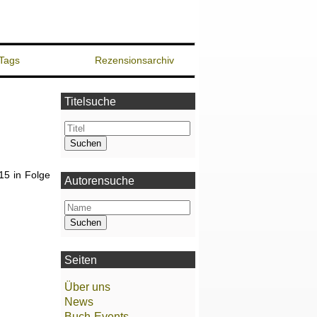
Tags
Rezensionsarchiv
Titelsuche
15 in Folge
Autorensuche
Seiten
Über uns
News
Buch-Events