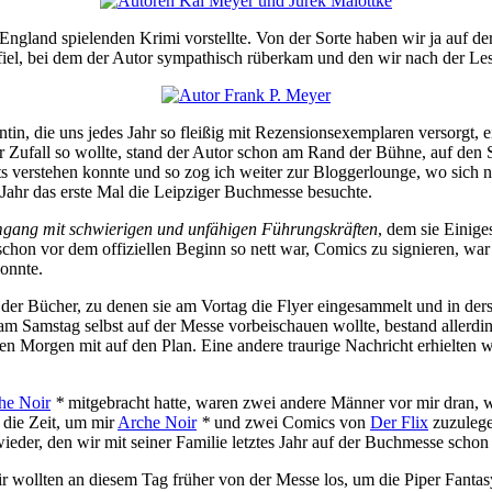
n England spielenden Krimi vorstellte. Von der Sorte haben wir ja auf d
fiel, bei dem der Autor sympathisch rüberkam und den wir nach der L
n, die uns jedes Jahr so fleißig mit Rezensionsexemplaren versorgt, ei
r Zufall so wollte, stand der Autor schon am Rand der Bühne, auf den S
ts verstehen konnte und so zog ich weiter zur Bloggerlounge, wo sich nef
Jahr das erste Mal die Leipziger Buchmesse besuchte.
gang mit schwierigen und unfähigen Führungskräften
, dem sie Einig
chon vor dem offiziellen Beginn so nett war, Comics zu signieren, war
konnte.
e der Bücher, zu denen sie am Vortag die Flyer eingesammelt und in ders
 am Samstag selbst auf der Messe vorbeischauen wollte, bestand allerdi
ten Morgen mit auf den Plan. Eine andere traurige Nachricht erhielte
he Noir
*
mitgebracht hatte, waren zwei andere Männer vor mir dran, w
e die Zeit, um mir
Arche Noir
*
und zwei Comics von
Der Flix
zuzulege
eder, den wir mit seiner Familie letztes Jahr auf der Buchmesse schon 
r wollten an diesem Tag früher von der Messe los, um die Piper Fanta