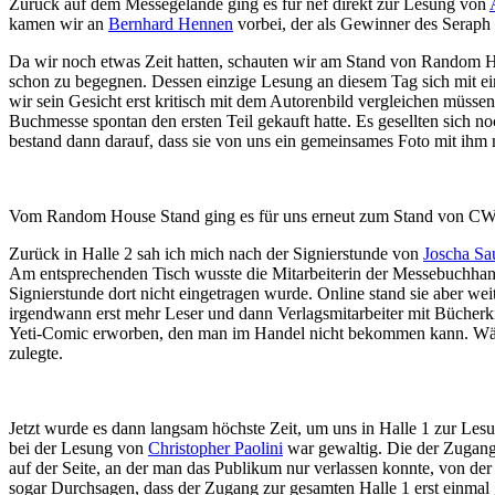
Zurück auf dem Messegelände ging es für nef direkt zur Lesung von
kamen wir an
Bernhard Hennen
vorbei, der als Gewinner des Seraph
Da wir noch etwas Zeit hatten, schauten wir am Stand von Random H
schon zu begegnen. Dessen einzige Lesung an diesem Tag sich mit ei
wir sein Gesicht erst kritisch mit dem Autorenbild vergleichen müsse
Buchmesse spontan den ersten Teil gekauft hatte. Es gesellten sich 
bestand dann darauf, dass sie von uns ein gemeinsames Foto mit ihm 
Vom Random House Stand ging es für uns erneut zum Stand von CW Ni
Zurück in Halle 2 sah ich mich nach der Signierstunde von
Joscha Sa
Am entsprechenden Tisch wusste die Mitarbeiterin der Messebuchhand
Signierstunde dort nicht eingetragen wurde. Online stand sie aber we
irgendwann erst mehr Leser und dann Verlagsmitarbeiter mit Bücherki
Yeti-Comic erworben, den man im Handel nicht bekommen kann. Währen
zulegte.
Jetzt wurde es dann langsam höchste Zeit, um uns in Halle 1 zur Le
bei der Lesung von
Christopher Paolini
war gewaltig. Die der Zugang 
auf der Seite, an der man das Publikum nur verlassen konnte, von de
sogar Durchsagen, dass der Zugang zur gesamten Halle 1 erst einmal ge