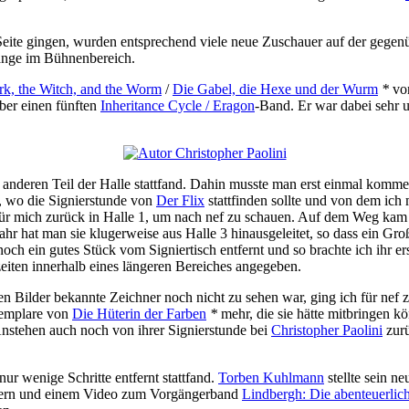
ite gingen, wurden entsprechend viele neue Zuschauer auf der gegenü
ränge im Bühnenbereich.
rk, the Witch, and the Worm
/
Die Gabel, die Hexe und der Wurm
*
vor
ber einen fünften
Inheritance Cycle / Eragon
-Band. Er war dabei sehr 
m anderen Teil der Halle stattfand. Dahin musste man erst einmal komm
5, wo die Signierstunde von
Der Flix
stattfinden sollte und von dem ich 
für mich zurück in Halle 1, um nach nef zu schauen. Auf dem Weg kam
 Jahr hat man sie klugerweise aus Halle 3 hinausgeleitet, so dass ein 
noch ein gutes Stück vom Signiertisch entfernt und so brachte ich ihr e
eiten innerhalb eines längeren Bereiches angegeben.
ten Bilder bekannte Zeichner noch nicht zu sehen war, ging ich für nef
xemplare von
Die Hüterin der Farben
*
mehr, die sie hätte mitbringen k
nstehen auch noch von ihrer Signierstunde bei
Christopher Paolini
zurü
 nur wenige Schritte entfernt stattfand.
Torben Kuhlmann
stellte sein ne
ildern und einem Video zum Vorgängerband
Lindbergh: Die abenteuerlic