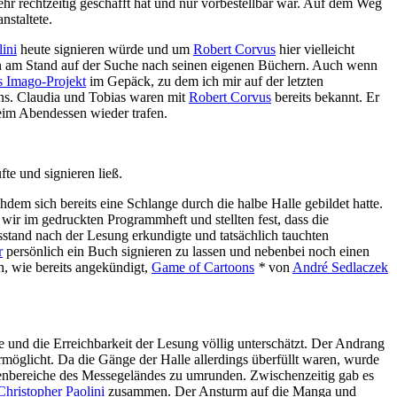
mehr rechtzeitig geschafft hat und nur vorbestellbar war. Auf dem Weg
staltete.
ini
heute signieren würde und um
Robert Corvus
hier vielleicht
ihn am Stand auf der Suche nach seinen eigenen Büchern. Auch wenn
 Imago-Projekt
im Gepäck, zu dem ich mir auf der letzten
uns. Claudia und Tobias waren mit
Robert Corvus
bereits bekannt. Er
eim Abendessen wieder trafen.
e und signieren ließ.
chdem sich bereits eine Schlange durch die halbe Halle gebildet hatte.
ir im gedruckten Programmheft und stellten fest, dass die
sstand nach der Lesung erkundigte und tatsächlich tauchten
r
persönlich ein Buch signieren zu lassen und nebenbei noch einen
, wie bereits angekündigt,
Game of Cartoons
*
von
André Sedlaczek
und die Erreichbarkeit der Lesung völlig unterschätzt. Der Andrang
öglicht. Da die Gänge der Halle allerdings überfüllt waren, wurde
ußenbereiche des Messegeländes zu umrunden. Zwischenzeitig gab es
Christopher Paolini
zusammen. Der Ansturm auf die Manga und