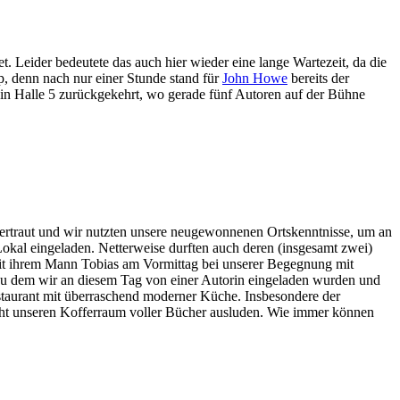
 Leider bedeutete das auch hier wieder eine lange Wartezeit, da die
p, denn nach nur einer Stunde stand für
John Howe
bereits der
 in Halle 5 zurückgekehrt, wo gerade fünf Autoren auf der Bühne
 vertraut und wir nutzten unsere neugewonnenen Ortskenntnisse, um an
Lokal eingeladen. Netterweise durften auch deren (insgesamt zwei)
it ihrem Mann Tobias am Vormittag bei unserer Begegnung mit
 zu dem wir an diesem Tag von einer Autorin eingeladen wurden und
 Restaurant mit überraschend moderner Küche. Insbesondere der
acht unseren Kofferraum voller Bücher ausluden. Wie immer können