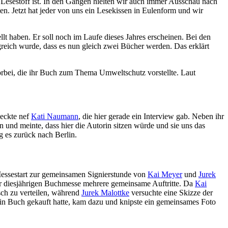
m Lesestoff ist. In den Gängen hielten wir auch immer Ausschau nach
n. Jetzt hat jeder von uns ein Lesekissen in Eulenform und wir
lt haben. Er soll noch im Laufe dieses Jahres erscheinen. Bei den
greich wurde, dass es nun gleich zwei Bücher werden. Das erklärt
rbei, die ihr Buch zum Thema Umweltschutz vorstellte. Laut
deckte nef
Kati Naumann
, die hier gerade ein Interview gab. Neben ihr
 und meinte, dass hier die Autorin sitzen würde und sie uns das
g es zurück nach Berlin.
 Messestart zur gemeinsamen Signierstunde von
Kai Meyer
und
Jurek
 der diesjährigen Buchmesse mehrere gemeinsame Auftritte. Da
Kai
sch zu verteilen, während
Jurek Malottke
versuchte eine Skizze der
ein Buch gekauft hatte, kam dazu und knipste ein gemeinsames Foto