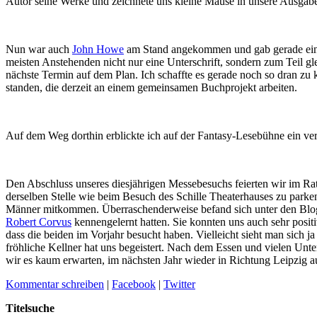
Autor seine Werke und zeichnete uns kleine Mäuse in unsere Ausgab
Nun war auch
John Howe
am Stand angekommen und gab gerade ein In
meisten Anstehenden nicht nur eine Unterschrift, sondern zum Teil g
nächste Termin auf dem Plan. Ich schaffte es gerade noch so dran zu
standen, die derzeit an einem gemeinsamen Buchprojekt arbeiten.
Auf dem Weg dorthin erblickte ich auf der Fantasy-Lesebühne ein ver
Den Abschluss unseres diesjährigen Messebesuchs feierten wir im Rat
derselben Stelle wie beim Besuch des Schille Theaterhauses zu parke
Männer mitkommen. Überraschenderweise befand sich unter den Blogg
Robert Corvus
kennengelernt hatten. Sie konnten uns auch sehr posi
dass die beiden im Vorjahr besucht haben. Vielleicht sieht man sich ja
fröhliche Kellner hat uns begeistert. Nach dem Essen und vielen Un
wir es kaum erwarten, im nächsten Jahr wieder in Richtung Leipzig 
Kommentar schreiben
|
Facebook
|
Twitter
Titelsuche