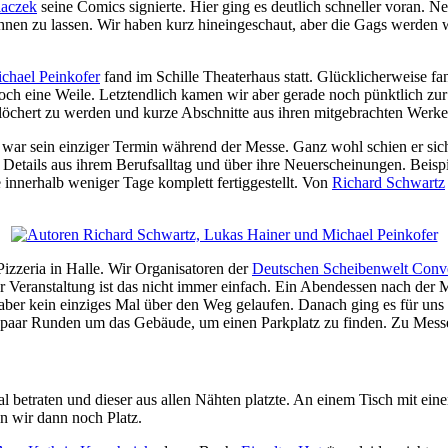
laczek
seine Comics signierte. Hier ging es deutlich schneller voran.
nen zu lassen. Wir haben kurz hineingeschaut, aber die Gags werden w
chael Peinkofer
fand im Schille Theaterhaus statt. Glücklicherweise fa
noch eine Weile. Letztendlich kamen wir aber gerade noch pünktlich zu
öchert zu werden und kurze Abschnitte aus ihren mitgebrachten Werke
war sein einziger Termin während der Messe. Ganz wohl schien er sich 
 Details aus ihrem Berufsalltag und über ihre Neuerscheinungen. Beisp
 innerhalb weniger Tage komplett fertiggestellt. Von
Richard Schwartz
izzeria in Halle. Wir Organisatoren der
Deutschen Scheibenwelt Conv
 Veranstaltung ist das nicht immer einfach. Ein Abendessen nach der 
ber kein einziges Mal über den Weg gelaufen. Danach ging es für uns e
 paar Runden um das Gebäude, um einen Parkplatz zu finden. Zu Messez
 betraten und dieser aus allen Nähten platzte. An einem Tisch mit ein
n wir dann noch Platz.