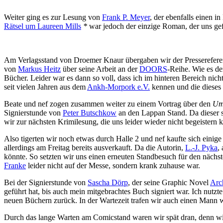
Weiter ging es zur Lesung von
Frank P. Meyer
, der ebenfalls einen i
Rätsel um Laureen Mills
*
war jedoch der einzige Roman, der uns ge
Am Verlagsstand von Droemer Knaur übergaben wir der Pressereferenti
von
Markus Heitz
über seine Arbeit an der
DOORS
-Reihe. Wie es de
Bücher. Leider war es dann so voll, dass ich im hinteren Bereich nich
seit vielen Jahren aus dem
Ankh-Morpork e.V.
kennen und die dieses 
Beate und nef zogen zusammen weiter zu einem Vortrag über den
Um
Signierstunde von
Peter Butschkow
an den Lappan Stand. Da dieser s
wir zur nächsten Krimilesung, die uns leider wieder nicht begeistern 
Also tigerten wir noch etwas durch Halle 2 und nef kaufte sich einig
allerdings am Freitag bereits ausverkauft. Da die Autorin,
L.-J. Pyka
,
könnte. So setzten wir uns einen erneuten Standbesuch für den nächs
Franke
leider nicht auf der Messe, sondern krank zuhause war.
Bei der Signierstunde von
Sascha Dörp
, der seine Graphic Novel
Arc
geführt hat, bis auch mein mitgebrachtes Buch signiert war. Ich nutzt
neuen Büchern zurück. In der Wartezeit trafen wir auch einen Mann wi
Durch das lange Warten am Comicstand waren wir spät dran, denn wi