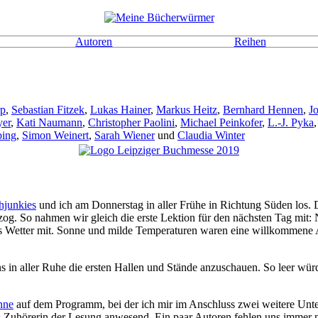
Autoren
Reihen
rp
,
Sebastian Fitzek
,
Lukas Hainer
,
Markus Heitz
,
Bernhard Hennen
,
J
yer
,
Kati Naumann
,
Christopher Paolini
,
Michael Peinkofer
,
L.-J. Pyka
bing
,
Simon Weinert
,
Sarah Wiener
und
Claudia Winter
hjunkies
und ich am Donnerstag in aller Frühe in Richtung Süden los. D
og. So nahmen wir gleich die erste Lektion für den nächsten Tag mit:
 das Wetter mit. Sonne und milde Temperaturen waren eine willkommene
 in aller Ruhe die ersten Hallen und Stände anzuschauen. So leer würd
nne
auf dem Programm, bei der ich mir im Anschluss zwei weitere Unte
 Zuhörerin der Lesung anwesend. Ein paar Autoren fehlen uns immer n