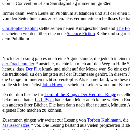
Comic Convention ist am Samstagmittag immer am größten.
Immer dann, wenn Leute im Publikum aufstanden und auf der einen Se
von den Seitenlinien aus zusehen. Das verhinderte ein heilloses Ged
Christopher Paolini
stellte seinen neuen Kurzgeschichtenband
The Fo
erscheinen werden, über eine neue
Science Fiction
-Reihe und sogar ü
dem Publikum.
Nach der Lesung gab es noch eine Signierstunde, die jedoch in eine
der Drachenreiter
*
anstellte, machte ich mich auf den Weg in Halle 
heraus, dass
Der Flix
krank und nicht auf der Messe war. So ging es 
die traditionell zu den längsten auf der Buchmesse gehört. In diesem
die Gänge im Inneren nicht so verstopfte. Als ich nef fand, war diese 
sollte sich demnächst
John Howe
erscheinen. Leider waren nur Kernz
Da der durch seine für
Lord of the Rings / Der Herr der Ringe
erstell
bekommen hatte.
L.-J. Pyka
hatte dann leider auch keine weiteren E
ein anderes ihrer Bücher. Die kam dann nach über neunzig Minuten A
eigenes Foto machen zu können.
Zusammen gingen wir weiter zur Lesung von
Torben Kuhlmann
, die
Mauseschatzes
*
vor. Die Lesung bestand aus vielen projizierten B