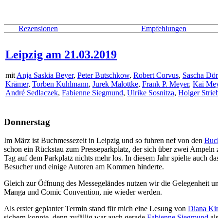
Rezensionen
Empfehlungen
Leipzig am 21.03.2019
mit
Anja Saskia Beyer
,
Peter Butschkow
,
Robert Corvus
,
Sascha Dö
Krämer
,
Torben Kuhlmann
,
Jurek Malottke
,
Frank P. Meyer
,
Kai Me
André Sedlaczek
,
Fabienne Siegmund
,
Ulrike Sosnitza
,
Holger Strie
Donnerstag
Im März ist Buchmessezeit in Leipzig und so fuhren nef von den
Buc
schon ein Rückstau zum Presseparkplatz, der sich über zwei Ampeln z
Tag auf dem Parkplatz nichts mehr los. In diesem Jahr spielte auch
Besucher und einige Autoren am Kommen hinderte.
Gleich zur Öffnung des Messegeländes nutzen wir die Gelegenheit uns
Manga und Comic Convention, nie wieder werden.
Als erster geplanter Termin stand für mich eine Lesung von
Diana Ki
sichern konnte, denn zufällig war auch gerade
Fabienne Siegmund
als