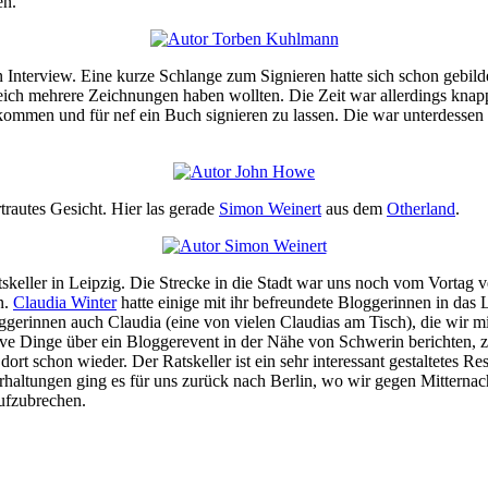
en.
terview. Eine kurze Schlange zum Signieren hatte sich schon gebildet.
leich mehrere Zeichnungen haben wollten. Die Zeit war allerdings knap
 kommen und für nef ein Buch signieren zu lassen. Die war unterdessen
trautes Gesicht. Hier las gerade
Simon Weinert
aus dem
Otherland
.
skeller in Leipzig. Die Strecke in die Stadt war uns noch vom Vortag
n.
Claudia Winter
hatte einige mit ihr befreundete Bloggerinnen in das 
erinnen auch Claudia (eine von vielen Claudias am Tisch), die wir m
tive Dinge über ein Bloggerevent in der Nähe von Schwerin berichten,
 dort schon wieder. Der Ratskeller ist ein sehr interessant gestaltetes
terhaltungen ging es für uns zurück nach Berlin, wo wir gegen Mittern
aufzubrechen.