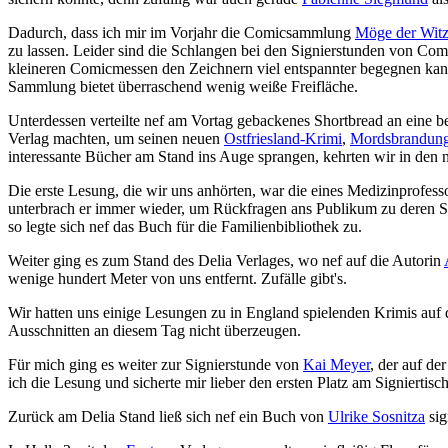
Dadurch, dass ich mir im Vorjahr die Comicsammlung
Möge der Witz 
zu lassen. Leider sind die Schlangen bei den Signierstunden von C
kleineren Comicmessen den Zeichnern viel entspannter begegnen kann. 
Sammlung bietet überraschend wenig weiße Freifläche.
Unterdessen verteilte nef am Vortag gebackenes Shortbread an eine bef
Verlag machten, um seinen neuen
Ostfriesland-Krimi
,
Mordsbrandun
interessante Bücher am Stand ins Auge sprangen, kehrten wir in den
Die erste Lesung, die wir uns anhörten, war die eines Medizinprofess
unterbrach er immer wieder, um Rückfragen ans Publikum zu deren S
so legte sich nef das Buch für die Familienbibliothek zu.
Weiter ging es zum Stand des Delia Verlages, wo nef auf die Autorin
wenige hundert Meter von uns entfernt. Zufälle gibt's.
Wir hatten uns einige Lesungen zu in England spielenden Krimis auf 
Ausschnitten an diesem Tag nicht überzeugen.
Für mich ging es weiter zur Signierstunde von
Kai Meyer
, der auf d
ich die Lesung und sicherte mir lieber den ersten Platz am Signiertisch
Zurück am Delia Stand ließ sich nef ein Buch von
Ulrike Sosnitza
sig