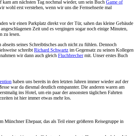
 Nef kam am nächsten Tag nochmal wieder, um sein Buch
Game of
ir wohl erst verstehen, wenn wir uns die Fernsehserie mal
nden wir einen Parkplatz direkt vor der Tür, sahen das kleine Gebäude
r angeschlagenen Zeit und es vergingen sogar noch einige Minuten,
n zu lesen.
abseits seines Schreibtisches auch nicht zu fühlen. Dennoch
ielsweise schreibt
Richard Schwartz
im Gegensatz zu seinen Kollegen
nahmen wir dann auch gleich
Fluchbrecher
mit. Unser erstes Buch
ention
haben uns bereits in den letzten Jahren immer wieder auf der
Messe war da diesmal deutlich entspannter. Die anderen waren am
rstmalig ins Hotel, um ein paar der ansonsten täglichen Fahrten
eiten ist hier immer etwas mehr los.
em Münchner Ehepaar, das als Teil einer größeren Reisegruppe in