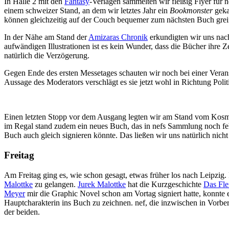
In Halle 2 mit den
Fantasy
-Verlagen sammelten wir fleißig Flyer für 
einem schweizer Stand, an dem wir letztes Jahr ein
Bookmonster
geka
können gleichzeitig auf der Couch bequemer zum nächsten Buch grei
In der Nähe am Stand der
Amizaras Chronik
erkundigten wir uns nach
aufwändigen Illustrationen ist es kein Wunder, dass die Bücher ihre 
natürlich die Verzögerung.
Gegen Ende des ersten Messetages schauten wir noch bei einer Vera
Aussage des Moderators verschlägt es sie jetzt wohl in Richtung Politi
Einen letzten Stopp vor dem Ausgang legten wir am Stand vom Kosmo
im Regal stand zudem ein neues Buch, das in nefs Sammlung noch fehlt
Buch auch gleich signieren könnte. Das ließen wir uns natürlich nicht
Freitag
Am Freitag ging es, wie schon gesagt, etwas früher los nach Leipzig
Malottke
zu gelangen.
Jurek Malottke
hat die Kurzgeschichte
Das Fle
Meyer
mir die Graphic Novel schon am Vortag signiert hatte, konnte 
Hauptcharakterin ins Buch zu zeichnen. nef, die inzwischen in Vorbe
der beiden.