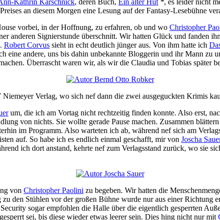
Ann-Kathrin Karschnick
, deren Buch,
Ein alter Hut
*
, es leider nicht 
 Preises an diesem Morgen eine Lesung auf der Fantasy-Lesebühne veran
ouse vorbei, in der Hoffnung, zu erfahren, ob und wo
Christopher Paol
ner anderen Signierstunde überschnitt. Wir hatten Glück und fanden 
n.
Robert Corvus
sieht in echt deutlich jünger aus. Von ihm hatte ich
Das
noch eine andere, uns bis dahin unbekannte Bloggerin und ihr Mann zu 
machen. Überrascht waren wir, als wir die Claudia und Tobias später b
emeyer Verlag, wo sich nef dann die zwei ausgeguckten Krimis kauft
uer
um, die ich am Vortag nicht rechtzeitig finden konnte. Also erst, na
lung von nichts. Sie wollte gerade Pause machen. Zusammen blättern w
iterhin im Programm. Also warteten ich ab, während nef sich am Verlag
sten auf. So habe ich es endlich einmal geschafft, mir von
Joscha Saue
d ich dort anstand, kehrte nef zum Verlagsstand zurück, wo sie sich
sung von
Christopher Paolini
zu begeben. Wir hatten die Menschenmenge 
zu den Stühlen vor der großen Bühne wurde nur aus einer Richtung erm
r Security sogar empfohlen die Halle über die eigentlich gesperrten A
sperrt sei, bis diese wieder etwas leerer sein. Dies hing nicht nur mit