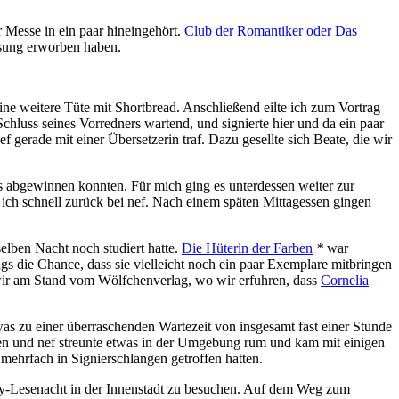
er Messe in ein paar hineingehört.
Club der Romantiker oder Das
esung erworben haben.
ne weitere Tüte mit Shortbread. Anschließend eilte ich zum Vortrag
chluss seines Vorredners wartend, und signierte hier und da ein paar
 gerade mit einer Übersetzerin traf. Dazu gesellte sich Beate, die wir
es abgewinnen konnten. Für mich ging es unterdessen weiter zur
 ich schnell zurück bei nef. Nach einem späten Mittagessen gingen
elben Nacht noch studiert hatte.
Die Hüterin der Farben
*
war
ngs die Chance, dass sie vielleicht noch ein paar Exemplare mitbringen
n wir am Stand vom Wölfchenverlag, wo wir erfuhren, dass
Cornelia
as zu einer überraschenden Wartezeit von insgesamt fast einer Stunde
n und nef streunte etwas in der Umgebung rum und kam mit einigen
mehrfach in Signierschlangen getroffen hatten.
sy-Lesenacht in der Innenstadt zu besuchen. Auf dem Weg zum