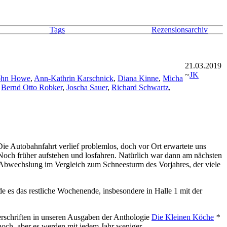
Tags
Rezensionsarchiv
21.03.2019
~
JK
ohn Howe
,
Ann-Kathrin Karschnick
,
Diana Kinne
,
Micha
,
Bernd Otto Robker
,
Joscha Sauer
,
Richard Schwartz
,
ie Autobahnfahrt verlief problemlos, doch vor Ort erwartete uns
 Noch früher aufstehen und losfahren. Natürlich war dann am nächsten
 Abwechslung im Vergleich zum Schneesturm des Vorjahres, der viele
e es das restliche Wochenende, insbesondere in Halle 1 mit der
rschriften in unseren Ausgaben der Anthologie
Die Kleinen Köche
*
och, aber es werden mit jedem Jahr weniger.