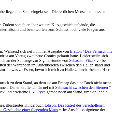
berliegenden Seite eingelassen. Die restlichen Menschen mussten
. Zudem sprach er über weitere Kurzgeschichtenbände, die
unterhaltsam und beantwortete zum Schluss noch viele Fragen aus
en. Während sich nef mit ihrer Ausgabe von
Eragon
/
Das Vermächtnis
mir ja am Vortag zwei neue Comics gekauft hatte. Leider stellte sich
 ich an der Schlange zur Signierstunde von
Sebastian Fitzek
vorbei,
Großteil der Wartenden im Außenbereich zwischen den Hallen stand und
rstmal etwas zu Essen, bevor ich mich zu Halle 4 durcharbeitete. Hier
 zurück zu dem Stand, an dem sie am Freitag das eine Buch nicht mehr
önnen. Daher kaufte ich für nef mit
Sehnsucht zwischen den Sternen
*
ck und erwischte
L.-J. Pyka
gerade noch am Stand, um von ihr ein
ues, illustriertes Kinderbuch
Edison: Das Rätsel des verschollenen
he Geschichte einer fliegenden Maus
*
. Im Anschluss signierte der