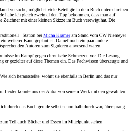
h damit versuche, möglichst viele Beteiligte in dem Buch unterschreiben
nde habe ich gleich zweimal den Tipp bekommen, dass man auf
te Zeichner mit einer kleinen Skizze im Buch verewigt hat. Die
aditionell - Station bei
Micha Krämer
am Stand vom CW Niemeyer
 ein weiterer Band geplant ist. Da nef noch ein paar andere
 entsprechenden Autoren zum Signieren anwesend waren.
Erkenntnisse im Kampf gegen chronische Schmerzen vor. Die Lesung
g er gezielter auf diese Themen ein. Das Fachwissen überzeugte und
Wie sich herausstellte, wohnt sie ebenfalls in Berlin und das nur
ien. Leider konnte uns der Autor von seinem Werk mit den gewählten
 ich durch das Buch gerade selbst schon halb durch war, übersprang
n zum Teil auch Bücher und Essen im Mittelpunkt stehen.