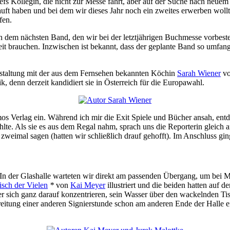
nefs Kollegin, die nicht zur Messe fährt, aber auf der Suche nach neue
uft haben und bei dem wir dieses Jahr noch ein zweites erwerben wollte
fen.
 dem nächsten Band, den wir bei der letztjährigen Buchmesse vorbestel
Zeit brauchen. Inzwischen ist bekannt, dass der geplante Band so umfan
nstaltung mit der aus dem Fernsehen bekannten Köchin
Sarah Wiener
vo
k, denn derzeit kandidiert sie in Österreich für die Europawahl.
s Verlag ein. Während ich mir die Exit Spiele und Bücher ansah, ent
e. Als sie es aus dem Regal nahm, sprach uns die Reporterin gleich an
 zweimal sagen (hatten wir schließlich drauf gehofft). Im Anschluss gin
. In der Glashalle warteten wir direkt am passenden Übergang, um bei
isch der Vielen
*
von
Kai Meyer
illustriert und die beiden hatten auf
er sich ganz darauf konzentrieren, sein Wasser über den wackelnden Ti
reitung einer anderen Signierstunde schon am anderen Ende der Halle 