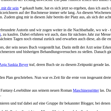
mit dir sein
*
gekauft hatte, hat es sich jetzt so ergeben, dass ich auc
omiczeichnern auf der Buchmesse immer sehr lang. An diesem Wochene
Zudem ging mir in diesem Jahr bereits der Platz aus, als sich der ach
reundete Autorin und wir zogen weiter in die Nachbarhalle, wo wir - tr
g
, zu kaufen. Dabei erfuhren wir auch, dass für nächstes Jahr zur Messe
 nächsten Tagen noch einmal zurück und erwarben auch diese, als die
ors, der sein neues Buch vorgestellt hat. Darin stellt der Arzt seine 
chmerzen und bisherigen Behandlungsversuchen zu stellen. Danach gin
Anja Saskia Beyer
traf, deren Buch sie zu diesem Zeitpunkt gerade las. 
den Plan geschrieben. Nun war es Zeit für die erste von insgesamt dre
er Fantasy-Lesebühne aus seinem neuen Roman
Maschinengötter
las. Da
.
nieren und traf dabei auf eine Gruppe ihr bekannter Blogger, bei dene