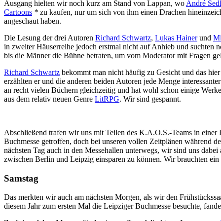
Ausgang hielten wir noch kurz am Stand von Lappan, wo
André Sed
Cartoons
*
zu kaufen, nur um sich von ihm einen Drachen hineinzeich
angeschaut haben.
Die Lesung der drei Autoren
Richard Schwartz
,
Lukas Hainer
und
Mi
in zweiter Häuserreihe jedoch erstmal nicht auf Anhieb und suchten 
bis die Männer die Bühne betraten, um vom Moderator mit Fragen gel
Richard Schwartz
bekommt man nicht häufig zu Gesicht und das hier 
erzählten er und die anderen beiden Autoren jede Menge interessanter
an recht vielen Büchern gleichzeitig und hat wohl schon einige Werke
aus dem relativ neuen Genre
LitRPG
. Wir sind gespannt.
Abschließend trafen wir uns mit Teilen des K.A.O.S.-Teams in einer P
Buchmesse getroffen, doch bei unseren vollen Zeitplänen während der
nächsten Tag auch in den Messehallen unterwegs, wir sind uns dabei a
zwischen Berlin und Leipzig einsparen zu können. Wir brauchten ein
Samstag
Das merkten wir auch am nächsten Morgen, als wir den Frühstückssaal
diesem Jahr zum ersten Mal die Leipziger Buchmesse besuchte, fande