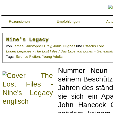
Rezensionen
Empfehlungen
Aut
Nine's Legacy
von
James Christopher Frey
,
Jobie Hughes
und
Pittacus Lore
Lorien Legacies - The Lost Files / Das Erbe von Lorien - Geheimak
Tags:
Science Fiction
,
Young Adults
Nummer Neun le
seinem Beschütz
Jahren des stän
sie sich ein Ap
John Hancock C