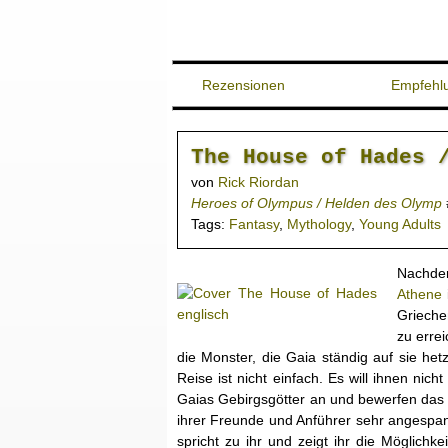
Rezensionen
Empfehl
The House of Hades 
von
Rick Riordan
Heroes of Olympus / Helden des Olymp
Tags:
Fantasy
,
Mythology
,
Young Adults
Nachde
Athene
Grieche
zu erre
die Monster, die Gaia ständig auf sie het
Reise ist nicht einfach. Es will ihnen ni
Gaias Gebirgsgötter an und bewerfen das L
ihrer Freunde und Anführer sehr angespann
spricht zu ihr und zeigt ihr die Möglich