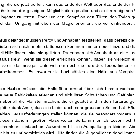
, die sie jetzt treffen, kann das Ende der Welt oder das Ende der Ha
 ihr keine der gezeigten Möglichkeiten gefallen und sie ihren eigene
 Halbgötter zu retten. Doch um den Kampf an den Türen des Todes 
el den Umgang mit eben der Magie erlernen, die vor einhundert 
rus gelandet müssen Percy und Annabeth feststellen, dass bereits d
chließen sich nicht mehr, stattdessen kommen immer neue hinzu und die
l Hilfe finden, sind sie geliefert. Da erinnert sich Annabeth an eine 
arus fließt. Wenn sie diesen erreichen können, haben sie vielleicht 
sie in der riesigen Unterwelt nur noch die Tore des Todes finden u
beikommen. Es erwartet sie buchstäblich eine Hölle aus Vampiren
des Hades
müssen die Halbgötter erneut über sich hinaus wachse
e neue Fähigkeiten erlernen und sich ihren Schwächen und Gefühlen 
über all die Monster machen, die er getötet und in den Tartarus ges
tter dank Amor, dass die Liebe auch sehr grausame Seiten hat. Häuf
elden Herausforderungen stellen können, die sie besonders fordern u
n diesem Band im großen Maße weiter. So kann man als Leser noch ti
haraktere eintauchen. Außerdem hilft die Aufspaltung in kleinere Ab
icht zu unübersichtlich wird. Hilfe finden die Jugendlichen dabei imm