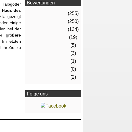
Bewertungen
 Halbgötter
s Haus des
(255)
lla gezeigt
(250)
der einige
den bei der
(134)
r größere
(19)
 Im letzten
(5)
 ihr Ziel zu
(3)
(1)
(0)
(2)
Folge uns