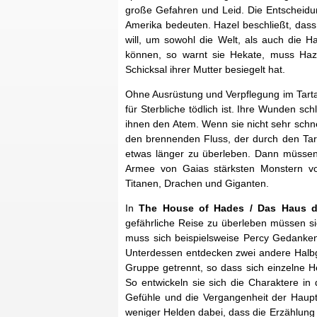
große Gefahren und Leid. Die Entscheidung
Amerika bedeuten. Hazel beschließt, dass
will, um sowohl die Welt, als auch die
können, so warnt sie Hekate, muss Haz
Schicksal ihrer Mutter besiegelt hat.
Ohne Ausrüstung und Verpflegung im Tarta
für Sterbliche tödlich ist. Ihre Wunden s
ihnen den Atem. Wenn sie nicht sehr schnel
den brennenden Fluss, der durch den Tart
etwas länger zu überleben. Dann müssen 
Armee von Gaias stärksten Monstern vor
Titanen, Drachen und Giganten.
In
The House of Hades / Das Haus 
gefährliche Reise zu überleben müssen si
muss sich beispielsweise Percy Gedanken 
Unterdessen entdecken zwei andere Halbgö
Gruppe getrennt, so dass sich einzelne H
So entwickeln sie sich die Charaktere i
Gefühle und die Vergangenheit der Hauptc
weniger Helden dabei, dass die Erzählung n