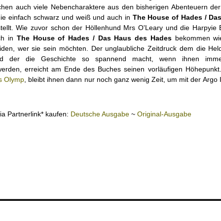
uchen auch viele Nebencharaktere aus den bisherigen Abenteuern der
nie einfach schwarz und weiß und auch in
The House of Hades / Da
tellt. Wie zuvor schon der Höllenhund Mrs O'Leary und die Harpyie E
ch in
The House of Hades / Das Haus des Hades
bekommen wie
iden, wer sie sein möchten. Der unglaubliche Zeitdruck dem die Hel
und der die Geschichte so spannend macht, wenn ihnen imme
erden, erreicht am Ende des Buches seinen vorläufigen Höhepunkt.
es Olymp
, bleibt ihnen dann nur noch ganz wenig Zeit, um mit der Argo II
ia Partnerlink* kaufen:
Deutsche Ausgabe
~
Original-Ausgabe