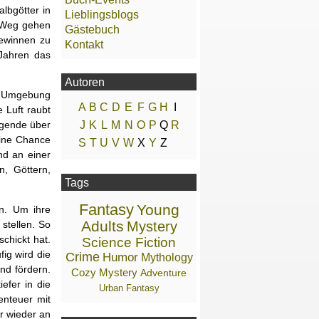
lbgötter in
Lieblingsblogs
n Weg gehen
Gästebuch
gewinnen zu
Kontakt
Jahren das
Autoren
ie Umgebung
A
B
C
D
E
F
G
H
I
 Luft raubt
Legende über
J
K
L
M
N
O
P
Q
R
eine Chance
S
T
U
V
W
X
Y
Z
nd an einer
, Göttern,
Tags
Fantasy
Young
n. Um ihre
Adults
stellen. So
Mystery
chickt hat.
Science Fiction
ig wird die
Crime
Humor
Mythology
nd fördern.
Cozy Mystery
Adventure
efer in die
Urban Fantasy
enteuer mit
er wieder an