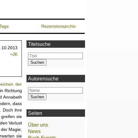
Tags
Rezensionsarchiv
Titelsuche
.10.2013
~
JK
Autorensuche
eichen der
 in Richtung
nd Annabeth
ndern, dass
. Doch ihre
Seiten
greifen sie
den Verlust
Über uns
 der Magie,
News
rwarten sie
Buch-Events