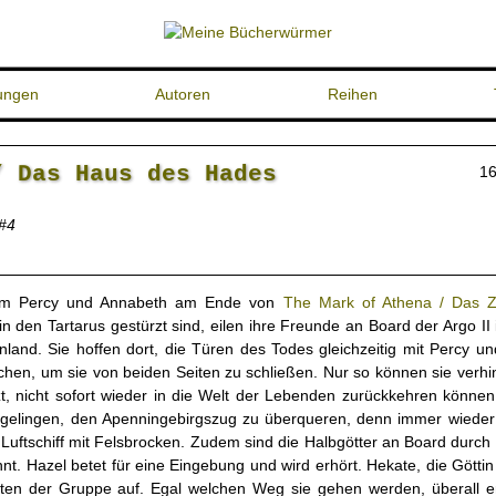
ungen
Autoren
Reihen
/ Das Haus des Hades
16
#4
m Percy und Annabeth am Ende von
The Mark of Athena / Das Z
in den Tartarus gestürzt sind, eilen ihre Freunde an Board der Argo II
nland. Sie hoffen dort, die Türen des Todes gleichzeitig mit Percy u
ichen, um sie von beiden Seiten zu schließen. Nur so können sie verhi
zt, nicht sofort wieder in die Welt der Lebenden zurückkehren können
cht gelingen, den Apenningebirgszug zu überqueren, denn immer wieder 
uftschiff mit Felsbrocken. Zudem sind die Halbgötter an Board durch 
t. Hazel betet für eine Eingebung und wird erhört. Hekate, die Göttin
keiten der Gruppe auf. Egal welchen Weg sie gehen werden, überall e