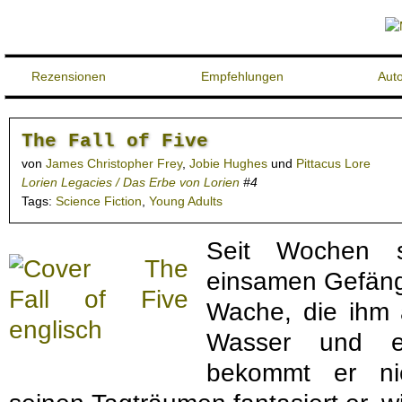
Rezensionen
Empfehlungen
Aut
The Fall of Five
von
James Christopher Frey
,
Jobie Hughes
und
Pittacus Lore
Lorien Legacies / Das Erbe von Lorien
#4
Tags:
Science Fiction
,
Young Adults
Seit Wochen s
einsamen Gefängn
Wache, die ihm 
Wasser und ei
bekommt er ni