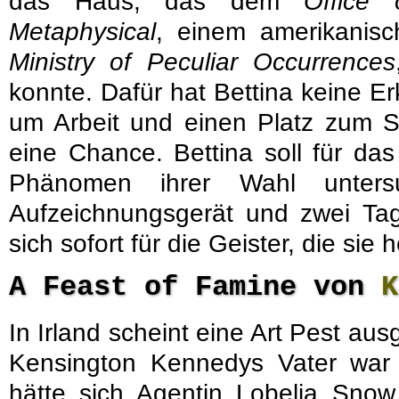
das Haus, das dem
Office
Metaphysical
, einem amerikanisc
Ministry of Peculiar Occurrences
konnte. Dafür hat Bettina keine Er
um Arbeit und einen Platz zum Sc
eine Chance. Bettina soll für das
Phänomen ihrer Wahl untersu
Aufzeichnungsgerät und zwei Tage
sich sofort für die Geister, die sie
A Feast of Famine von
K
In Irland scheint eine Art Pest au
Kensington Kennedys Vater war e
hätte sich Agentin Lobelia Snow 