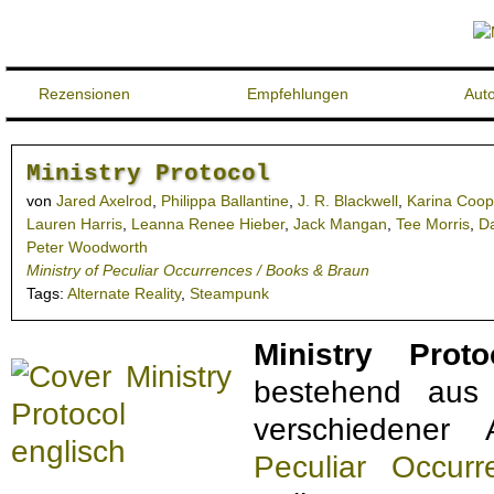
Rezensionen
Empfehlungen
Aut
Ministry Protocol
von
Jared Axelrod
,
Philippa Ballantine
,
J. R. Blackwell
,
Karina Coop
Lauren Harris
,
Leanna Renee Hieber
,
Jack Mangan
,
Tee Morris
,
D
Peter Woodworth
Ministry of Peculiar Occurrences / Books & Braun
Tags:
Alternate Reality
,
Steampunk
Ministry Proto
bestehend aus 
verschiedener
Peculiar Occu