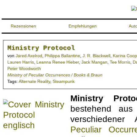
Rezensionen
Empfehlungen
Aut
Ministry Protocol
von
Jared Axelrod
,
Philippa Ballantine
,
J. R. Blackwell
,
Karina Coop
Lauren Harris
,
Leanna Renee Hieber
,
Jack Mangan
,
Tee Morris
,
D
Peter Woodworth
Ministry of Peculiar Occurrences / Books & Braun
Tags:
Alternate Reality
,
Steampunk
Ministry Proto
bestehend aus 
verschiedener
Peculiar Occu