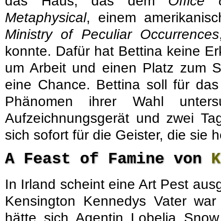
das Haus, das dem
Office
Metaphysical
, einem amerikanisc
Ministry of Peculiar Occurrences
konnte. Dafür hat Bettina keine Er
um Arbeit und einen Platz zum Sc
eine Chance. Bettina soll für das
Phänomen ihrer Wahl untersu
Aufzeichnungsgerät und zwei Tage
sich sofort für die Geister, die sie
A Feast of Famine von
K
In Irland scheint eine Art Pest au
Kensington Kennedys Vater war e
hätte sich Agentin Lobelia Snow 