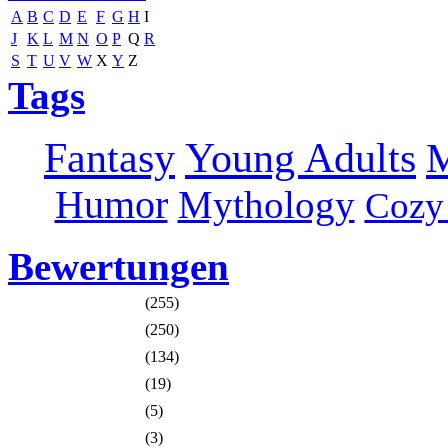
A
B
C
D
E
F
G
H
I
J
K
L
M
N
O
P
Q
R
S
T
U
V
W
X
Y
Z
Tags
Fantasy
Young Adults
M
Humor
Mythology
Cozy
Bewertungen
(255)
(250)
(134)
(19)
(5)
(3)