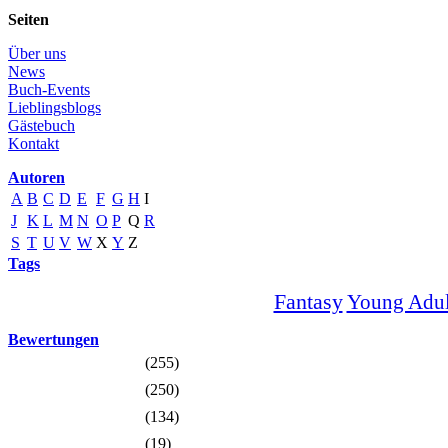
Seiten
Über uns
News
Buch-Events
Lieblingsblogs
Gästebuch
Kontakt
Autoren
A
B
C
D
E
F
G
H
I
J
K
L
M
N
O
P
Q
R
S
T
U
V
W
X
Y
Z
Tags
Fantasy
Young Adul
Bewertungen
(255)
(250)
(134)
(19)