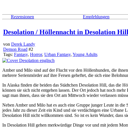
Rezensionen
Empfehlungen
Desolation / Höllennacht in Desolation Hil
von
Derek Landy
Demon Road
#2
Tags:
Fantasy
,
Horror
,
Urban Fantasy
,
Young Adults
Amber und Milo sind auf der Flucht vor den Höllenhunden, die ihne
mehrere Serienmörder auf ihre Fersen geheftet, die sich eine Belohn
In Alaska finden die beiden das Städtchen Desolation Hill, das die H
können sie sich nicht entgehen lassen. Der Ort jedoch hat noch meh
sagt man ihnen, dass sie den Ort am Mittwoch wieder verlassen müsse
Neben Amber und Milo hat es auch eine Gruppe junger Leute in die 
jedes Jahr zu dieser Zeit ein Kind und sie verdächtigen eine Urban
Desolation Hill nicht willkommen sind. So ist es kein Wunder, dass s
In Desolation Hill gehen merkwürdige Dinge vor und mit jedem Mome