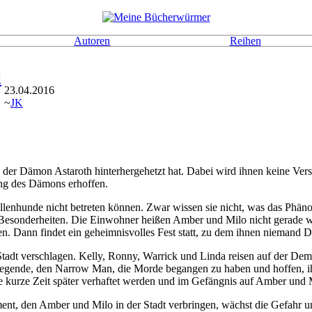
Autoren
Reihen
l
23.04.2016
~
JK
n der Dämon Astaroth hinterhergehetzt hat. Dabei wird ihnen keine Ve
ung des Dämons erhoffen.
öllenhunde nicht betreten können. Zwar wissen sie nicht, was das Phän
r Besonderheiten. Die Einwohner heißen Amber und Milo nicht gerade w
n. Dann findet ein geheimnisvolles Fest statt, zu dem ihnen niemand 
Stadt verschlagen. Kelly, Ronny, Warrick und Linda reisen auf der De
e Legende, den Narrow Man, die Morde begangen zu haben und hoffen, 
ie kurze Zeit später verhaftet werden und im Gefängnis auf Amber und M
nt, den Amber und Milo in der Stadt verbringen, wächst die Gefahr u