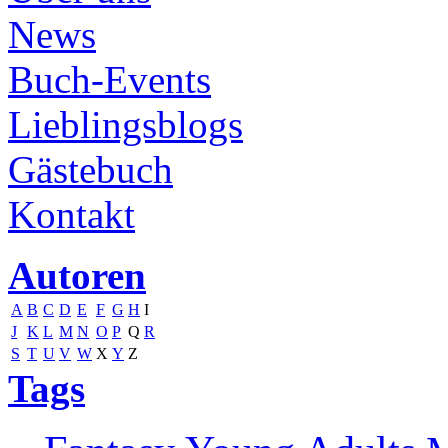
News
Buch-Events
Lieblingsblogs
Gästebuch
Kontakt
Autoren
A
B
C
D
E
F
G
H
I
J
K
L
M
N
O
P
Q
R
S
T
U
V
W
X
Y
Z
Tags