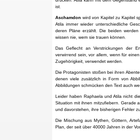
drücken. Atila kann mit dem Gegenstand er
ist.
Aschamdon
wird von Kapitel zu Kapitel
Atila immer wieder unterschiedliche Ges
deren Pläne erzählt. Die beiden werden
wissen nie, wem sie trauen können.
Das Geflecht an Verstrickungen der E
verwirrend sein, vor allem, wenn für ein
Zugehörigkeit, verwendet werden.
Die Protagonisten stoßen bei ihren Abente
denen viele zusätzlich in Form von Abb
Abbildungen schmücken den Text auch weit
Leider haben Raphaela und Atila nicht die
Situation mit ihnen mitzufiebern. Gerade 
und davorstehen, ihre bisherigen Fehler z
Die Mischung aus Mythen, Göttern, Arte
Plan, der seit über 40000 Jahren in der Vor