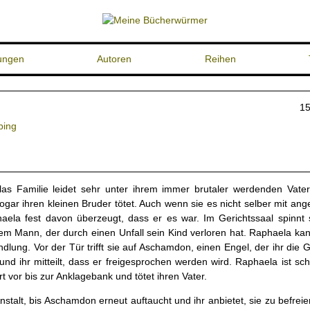
ungen
Autoren
Reihen
15
bing
as Familie leidet sehr unter ihrem immer brutaler werdenden Vater
ogar ihren kleinen Bruder tötet. Auch wenn sie es nicht selber mit ang
haela fest davon überzeugt, dass er es war. Im Gerichtssaal spinnt 
em Mann, der durch einen Unfall sein Kind verloren hat. Raphaela kan
dlung. Vor der Tür trifft sie auf Aschamdon, einen Engel, der ihr die
nd ihr mitteilt, dass er freigesprochen werden wird. Raphaela ist sch
t vor bis zur Anklagebank und tötet ihren Vater.
Anstalt, bis Aschamdon erneut auftaucht und ihr anbietet, sie zu befrei