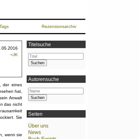
Tags
Rezensionsarchiv
Titelsuche
.05.2016
~
JK
Autorensuche
, der eines
esehen hat,
sein Anwalt
n das nicht
 Grausamkeit
Seiten
ockiert. Sie
Über uns
News
en, wenn sie
Buch-Events