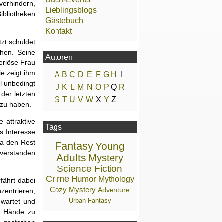
 verhindern,
Lieblingsblogs
Bibliotheken
Gästebuch
Kontakt
tzt schuldet
hen. Seine
Autoren
teriöse Frau
e zeigt ihm
A
B
C
D
E
F
G
H
I
l unbedingt
J
K
L
M
N
O
P
Q
R
 der letzten
S
T
U
V
W
X
Y
Z
l zu haben.
 attraktive
Tags
s Interesse
la den Rest
Fantasy
Young
nverstanden
Adults
Mystery
Science Fiction
Crime
Humor
Mythology
fährt dabei
Cozy Mystery
Adventure
zentrieren,
Urban Fantasy
 wartet und
ie Hände zu