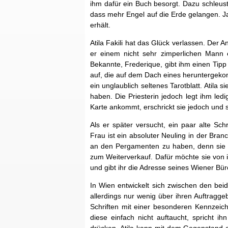
ihm dafür ein Buch besorgt. Dazu schleust 
dass mehr Engel auf die Erde gelangen. Jah
erhält.
Atila Fakili hat das Glück verlassen. Der A
er einem nicht sehr zimperlichen Mann
Bekannte, Frederique, gibt ihm einen Tipp 
auf, die auf dem Dach eines heruntergeko
ein unglaublich seltenes Tarotblatt. Atil
haben. Die Priesterin jedoch legt ihm ledi
Karte ankommt, erschrickt sie jedoch und sc
Als er später versucht, ein paar alte Sc
Frau ist ein absoluter Neuling in der Bra
an den Pergamenten zu haben, denn sie rei
zum Weiterverkauf. Dafür möchte sie von 
und gibt ihr die Adresse seines Wiener Bür
In Wien entwickelt sich zwischen den beid
allerdings nur wenig über ihren Auftragge
Schriften mit einer besonderen Kennzeich
diese einfach nicht auftaucht, spricht i