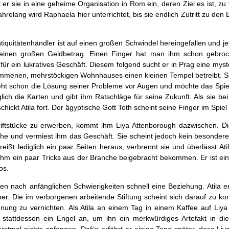
er sie in eine geheime Organisation in Rom ein, deren Ziel es ist, zu
relang wird Raphaela hier unterrichtet, bis sie endlich Zutritt zu den 
ntiquitätenhändler ist auf einen großen Schwindel hereingefallen und je
 einen großen Geldbetrag. Einen Finger hat man ihm schon gebroc
für ein lukratives Geschäft. Diesem folgend sucht er in Prag eine mys
mmenen, mehrstöckigen Wohnhauses einen kleinen Tempel betreibt. Si
a sieht schon die Lösung seiner Probleme vor Augen und möchte das Spie
glich die Karten und gibt ihm Ratschläge für seine Zukunft. Als sie bei
hickt Atila fort. Der ägyptische Gott Toth scheint seine Finger im Spie
hriftstücke zu erwerben, kommt ihm Liya Attenborough dazwischen. Die
nche und vermiest ihm das Geschäft. Sie scheint jedoch kein besondere
ßt lediglich ein paar Seiten heraus, verbrennt sie und überlässt Ati
ihm ein paar Tricks aus der Branche beigebracht bekommen. Er ist ei
os.
en nach anfänglichen Schwierigkeiten schnell eine Beziehung. Atila er
ber. Die im verborgenen arbeitende Stiftung scheint sich darauf zu kon
nung zu vernichten. Als Atila an einem Tag in einem Kaffee auf Liya
hn stattdessen ein Engel an, um ihn ein merkwürdiges Artefakt in d