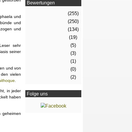
a gestorben
Bewertungen
(255)
aphaela und
(250)
imbünde und
gezogen und
(134)
(19)
(5)
Leser sehr
asis seiner
(3)
(1)
den und von
(0)
den vielen
(2)
aithoque
.
t, in jeder
Folge uns
ckelt haben
em geheimen