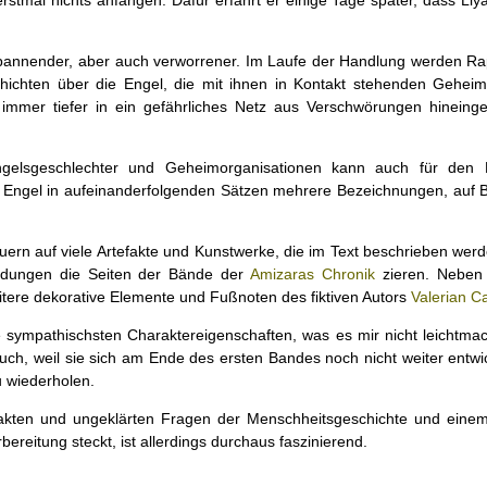
stmal nichts anfangen. Dafür erfährt er einige Tage später, dass Liy
 spannender, aber auch verworrener. Im Laufe der Handlung werden R
chichten über die Engel, die mit ihnen in Kontakt stehenden Gehe
 immer tiefer in ein gefährliches Netz aus Verschwörungen hinein
ngelsgeschlechter und Geheimorganisationen kann auch für den 
en Engel in aufeinanderfolgenden Sätzen mehrere Bezeichnungen, auf B
uern auf viele Artefakte und Kunstwerke, die im Text beschrieben wer
ildungen die Seiten der Bände der
Amizaras Chronik
zieren. Neben 
ere dekorative Elemente und Fußnoten des fiktiven Autors
Valerian C
 sympathischsten Charaktereigenschaften, was es mir nicht leichtmach
auch, weil sie sich am Ende des ersten Bandes noch nicht weiter entwi
u wiederholen.
fakten und ungeklärten Fragen der Menschheitsgeschichte und ein
bereitung steckt, ist allerdings durchaus faszinierend.