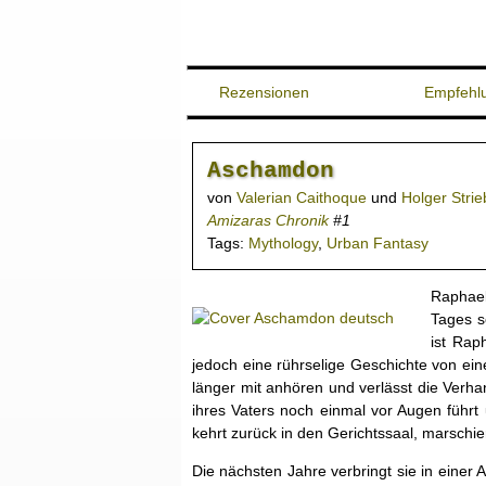
Rezensionen
Empfehl
Aschamdon
von
Valerian Caithoque
und
Holger Strie
Amizaras Chronik
#1
Tags:
Mythology
,
Urban Fantasy
Raphael
Tages s
ist Rap
jedoch eine rührselige Geschichte von ein
länger mit anhören und verlässt die Verhan
ihres Vaters noch einmal vor Augen führt u
kehrt zurück in den Gerichtssaal, marschier
Die nächsten Jahre verbringt sie in einer 