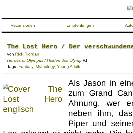
Rezensionen
Empfehlungen
Aut
The Lost Hero / Der verschwunden
von
Rick Riordan
Heroes of Olympus / Helden des Olymp
#1
Tags:
Fantasy
,
Mythology
,
Young Adults
Als Jason in e
zum Grand Cany
Ahnung, wer e
neben ihm, das
Piper und seine