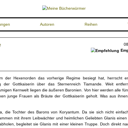
ungen
Autoren
Reihen
e
08
Emp
m der Hexenorden das vorherige Regime besiegt hat, herrscht er
g der Gottkaiserin über das Sternenreich Tiamande. Weit entfer
amigen Kernwelt liegen die äußeren Baronien. Von hier werden alle fün
en junge Frauen als Bräute der Gottkaiserin geholt. Was aus ihnen
niza, die Tochter des Barons von Koryantum. Da sie sich nicht einfac
usammen mit ihrem Leibwächter und heimlichen Geliebten Glanis einen 
abholen, begleitet sie Glanis mit einer kleinen Truppe. Doch direkt na