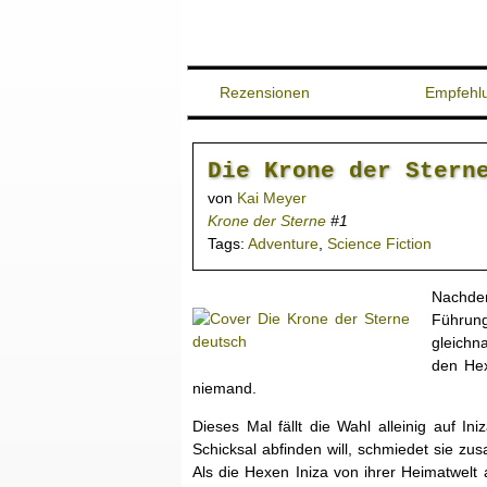
Rezensionen
Empfehl
Die Krone der Stern
von
Kai Meyer
Krone der Sterne
#1
Tags:
Adventure
,
Science Fiction
Nachde
Führun
gleichn
den Hex
niemand.
Dieses Mal fällt die Wahl alleinig auf I
Schicksal abfinden will, schmiedet sie z
Als die Hexen Iniza von ihrer Heimatwelt 