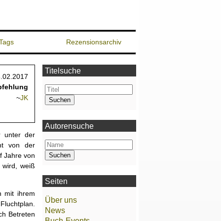
Tags
Rezensionsarchiv
Titelsuche
.02.2017
fehlung
~
JK
Autorensuche
 unter der
nt von der
f Jahre von
 wird, weiß
Seiten
h mit ihrem
Über uns
Fluchtplan.
News
ch Betreten
Buch-Events