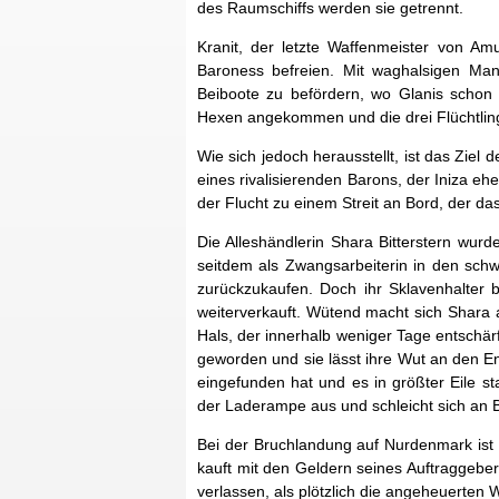
des Raumschiffs werden sie getrennt.
Kranit, der letzte Waffenmeister von Am
Baroness befreien. Mit waghalsigen Man
Beiboote zu befördern, wo Glanis schon 
Hexen angekommen und die drei Flüchtlin
Wie sich jedoch herausstellt, ist das Ziel
eines rivalisierenden Barons, der Iniza e
der Flucht zu einem Streit an Bord, der d
Die Alleshändlerin Shara Bitterstern wur
seitdem als Zwangsarbeiterin in den schw
zurückzukaufen. Doch ihr Sklavenhalter b
weiterverkauft. Wütend macht sich Shara a
Hals, der innerhalb weniger Tage entschär
geworden und sie lässt ihre Wut an den En
eingefunden hat und es in größter Eile st
der Laderampe aus und schleicht sich an 
Bei der Bruchlandung auf Nurdenmark ist 
kauft mit den Geldern seines Auftraggebe
verlassen, als plötzlich die angeheuerte