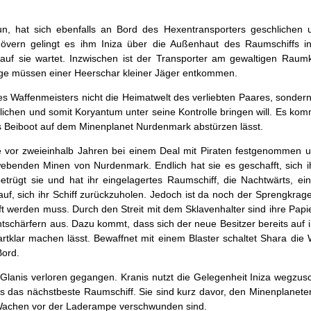
un, hat sich ebenfalls an Bord des Hexentransporters geschlichen u
övern gelingt es ihm Iniza über die Außenhaut des Raumschiffs i
auf sie wartet. Inzwischen ist der Transporter am gewaltigen Raum
ge müssen einer Heerschar kleiner Jäger entkommen.
 des Waffenmeisters nicht die Heimatwelt des verliebten Paares, sonder
helichen und somit Koryantum unter seine Kontrolle bringen will. Es ko
as Beiboot auf dem Minenplanet Nurdenmark abstürzen lässt.
de vor zweieinhalb Jahren bei einem Deal mit Piraten festgenommen u
ebenden Minen von Nurdenmark. Endlich hat sie es geschafft, sich ih
etrügt sie und hat ihr eingelagertes Raumschiff, die Nachtwärts, ei
uf, sich ihr Schiff zurückzuholen. Jedoch ist da noch der Sprengkrag
ft werden muss. Durch den Streit mit dem Sklavenhalter sind ihre Papie
tschärfern aus. Dazu kommt, dass sich der neue Besitzer bereits auf i
artklar machen lässt. Bewaffnet mit einem Blaster schaltet Shara die
Bord.
Glanis verloren gegangen. Kranis nutzt die Gelegenheit Iniza wegzus
rs das nächstbeste Raumschiff. Sie sind kurz davor, den Minenplanete
n Wachen vor der Laderampe verschwunden sind.