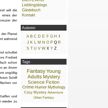
Lieblingsblogs
Gästebuch
nd will die
Kontakt
n eines der
kreuzer der
Autoren
n der Planet
A
B
C
D
E
F
G
H
I
mmt während
J
K
L
M
N
O
P
Q
R
S
T
U
V
W
X
Y
Z
nd schuftet
re Freiheit
Tags
nfach schon
en an ihrem
Fantasy
Young
re ungültig
Adults
Mystery
hrem Schiff
Science Fiction
 Wachen vor
Crime
Humor
Mythology
Cozy Mystery
Adventure
chaffen und
Urban Fantasy
n wieder zu