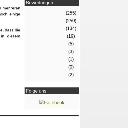
Bewertungen
on mehreren
(255)
noch einige
(250)
(134)
fe, dass die
 in diesem
(19)
(5)
(3)
(1)
(0)
(2)
Folge uns