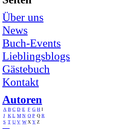
Über uns
News
Buch-Events
Lieblingsblogs
Gästebuch
Kontakt
Autoren
A
B
C
D
E
F
G
H
I
J
K
L
M
N
O
P
Q
R
S
T
U
V
W
X
Y
Z