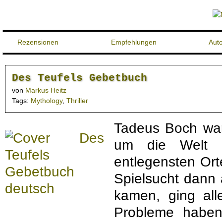
Rezensionen
Empfehlungen
Aut
Des Teufels Gebetbuch
von
Markus Heitz
Tags:
Mythology
,
Thriller
Tadeus Boch war
um die Welt g
entlegensten Ort
Spielsucht dann 
kamen, ging all
Probleme haben