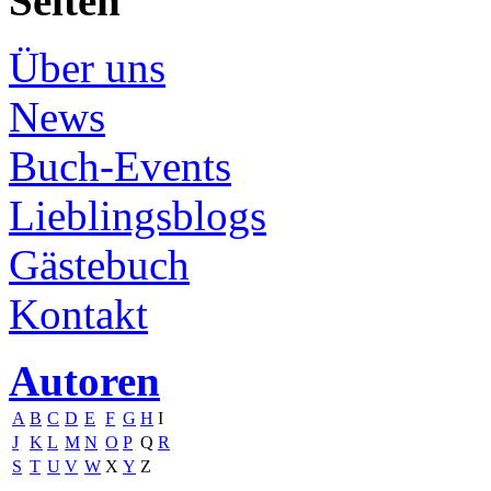
Seiten
Über uns
News
Buch-Events
Lieblingsblogs
Gästebuch
Kontakt
Autoren
A
B
C
D
E
F
G
H
I
J
K
L
M
N
O
P
Q
R
S
T
U
V
W
X
Y
Z