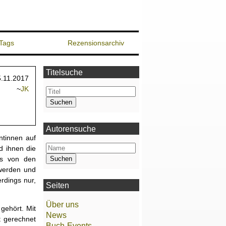
Tags
Rezensionsarchiv
Titelsuche
5.11.2017
~
JK
Autorensuche
ntinnen auf
d ihnen die
ss von den
 werden und
rdings nur,
Seiten
Über uns
gehört. Mit
News
t gerechnet
Buch-Events