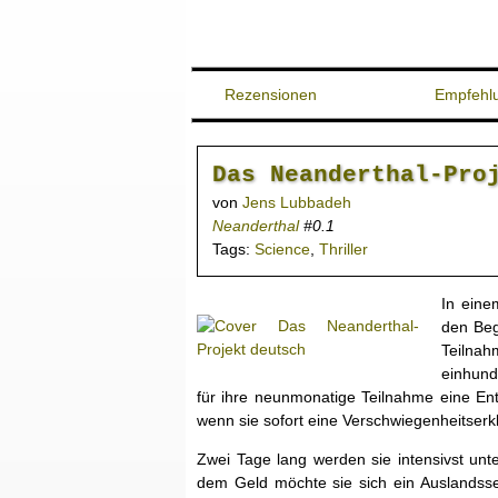
Rezensionen
Empfehl
Das Neanderthal-Pro
von
Jens Lubbadeh
Neanderthal
#0.1
Tags:
Science
,
Thriller
In eine
den Beg
Teilna
einhund
für ihre neunmonatige Teilnahme eine Ent
wenn sie sofort eine Verschwiegenheitserk
Zwei Tage lang werden sie intensivst unt
dem Geld möchte sie sich ein Auslandsse