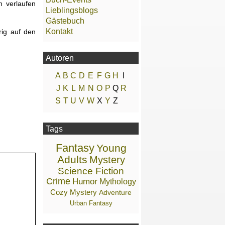
h verlaufen
Lieblingsblogs
Gästebuch
Kontakt
rig auf den
Autoren
A
B
C
D
E
F
G
H
I
J
K
L
M
N
O
P
Q
R
S
T
U
V
W
X
Y
Z
Tags
Fantasy
Young
Adults
Mystery
Science Fiction
Crime
Humor
Mythology
Cozy Mystery
Adventure
Urban Fantasy