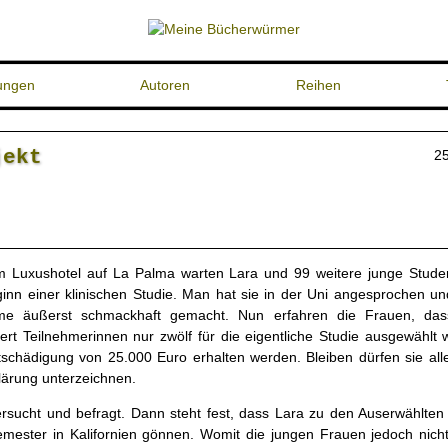
ungen
Autoren
Reihen
jekt
2
m Luxushotel auf La Palma warten Lara und 99 weitere junge Stude
inn einer klinischen Studie. Man hat sie in der Uni angesprochen un
hme äußerst schmackhaft gemacht. Nun erfahren die Frauen, da
ert Teilnehmerinnen nur zwölf für die eigentliche Studie ausgewählt
schädigung von 25.000 Euro erhalten werden. Bleiben dürfen sie alle
lärung unterzeichnen.
ersucht und befragt. Dann steht fest, dass Lara zu den Auserwählten 
mester in Kalifornien gönnen. Womit die jungen Frauen jedoch nich