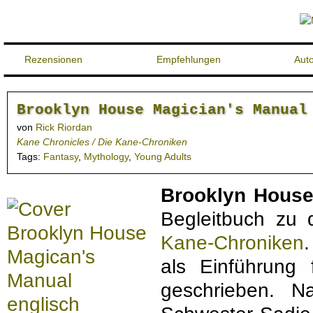
Rezensionen
Empfehlungen
Aut
Brooklyn House Magician's Manual
von
Rick Riordan
Kane Chronicles / Die Kane-Chroniken
Tags:
Fantasy
,
Mythology
,
Young Adults
Brooklyn House
Begleitbuch zu
Kane-Chroniken
als Einführung 
geschrieben. Na