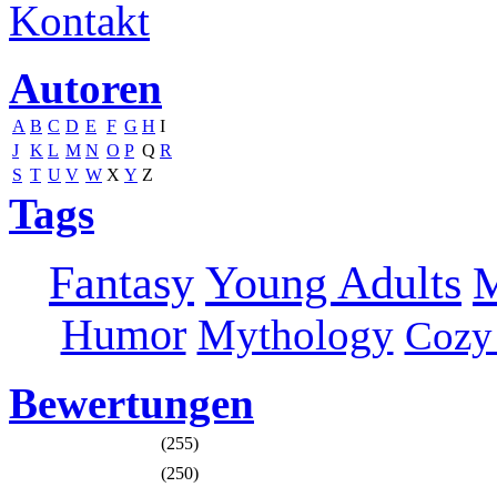
Kontakt
Autoren
A
B
C
D
E
F
G
H
I
J
K
L
M
N
O
P
Q
R
S
T
U
V
W
X
Y
Z
Tags
Fantasy
Young Adults
M
Humor
Mythology
Cozy
Bewertungen
(255)
(250)