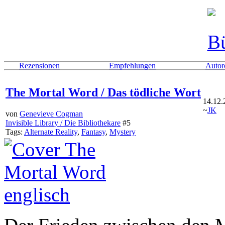
Rezensionen
Empfehlungen
Autor
The Mortal Word / Das tödliche Wort
14.12.
~
JK
von
Genevieve Cogman
Invisible Library / Die Bibliothekare
#5
Tags:
Alternate Reality
,
Fantasy
,
Mystery