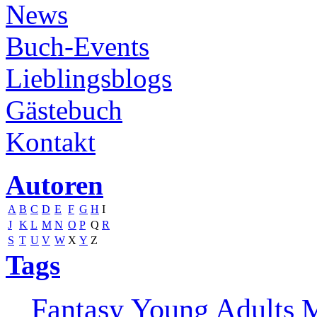
News
Buch-Events
Lieblingsblogs
Gästebuch
Kontakt
Autoren
A
B
C
D
E
F
G
H
I
J
K
L
M
N
O
P
Q
R
S
T
U
V
W
X
Y
Z
Tags
Fantasy
Young Adults
M