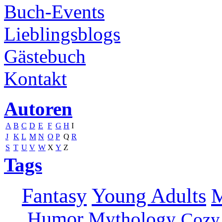
Buch-Events
Lieblingsblogs
Gästebuch
Kontakt
Autoren
A
B
C
D
E
F
G
H
I
J
K
L
M
N
O
P
Q
R
S
T
U
V
W
X
Y
Z
Tags
Fantasy
Young Adults
M
Humor
Mythology
Cozy